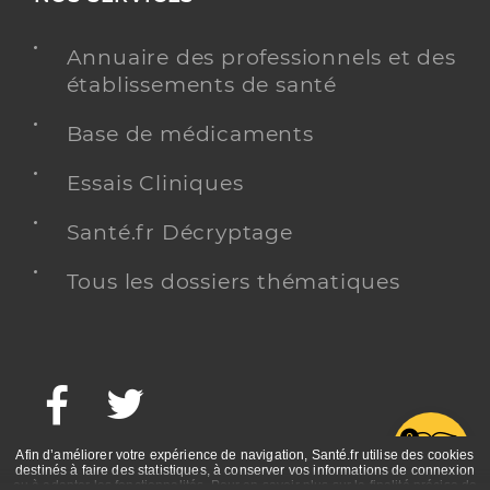
Annuaire des professionnels et des
établissements de santé
Base de médicaments
Essais Cliniques
Santé.fr Décryptage
Tous les dossiers thématiques
Facebook
Twitter
G
Afin d’améliorer votre expérience de navigation, Santé.fr utilise des cookies
destinés à faire des statistiques, à conserver vos informations de connexion
ou à adapter les fonctionnalités. Pour en savoir plus sur la finalité précise de