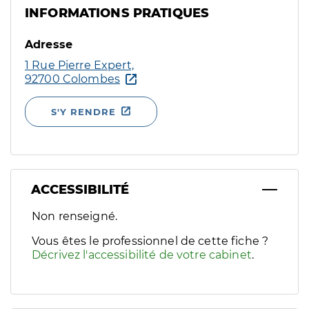
INFORMATIONS PRATIQUES
Adresse
1 Rue Pierre Expert,
92700 Colombes
S'Y RENDRE
ACCESSIBILITÉ
Filtres
Non renseigné.
Sélectionnez un ou plusieurs handicaps/besoins spécifiques p
Vous êtes le professionnel de cette fiche ?
Décrivez l'accessibilité de votre cabinet
.