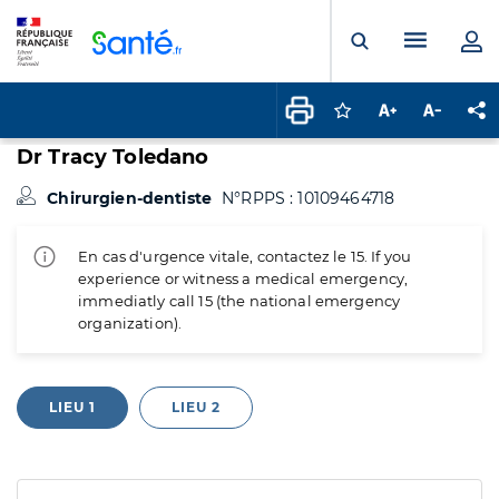
Panneau de gestion des cookies
Menu pr
Ouvrir la rech
Connectez-vous pour
Augmenter la t
Diminuer 
Pa
Dr Tracy Toledano
Chirurgien-dentiste
N°RPPS : 10109464718
En cas d'urgence vitale, contactez le 15. If you
experience or witness a medical emergency,
immediatly call 15 (the national emergency
organization).
LIEU 1
LIEU 2