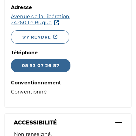
Adresse
Avenue de la Libération,
24260 Le Bugue
S'Y RENDRE
Téléphone
05 53 07 26 87
Conventionnement
Conventionné
ACCESSIBILITÉ
Filtres
Non renseigné.
Sélectionnez un ou plusieurs handicaps/besoins spécifiques p