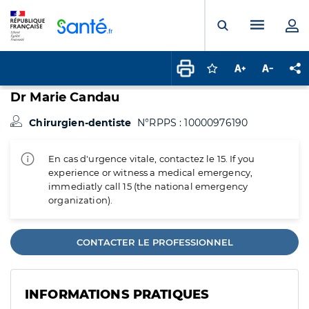
Panneau de gestion des cookies
Menu pr
Ouvrir la rech
Connectez-vous pour
Augmenter la t
Diminuer 
Pa
Dr Marie Candau
Chirurgien-dentiste
N°RPPS : 10000976190
En cas d'urgence vitale, contactez le 15. If you
experience or witness a medical emergency,
immediatly call 15 (the national emergency
organization).
CONTACTER LE PROFESSIONNEL
INFORMATIONS PRATIQUES