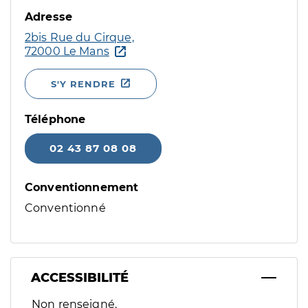
Adresse
2bis Rue du Cirque,
72000 Le Mans
S'Y RENDRE
Téléphone
02 43 87 08 08
Conventionnement
Conventionné
ACCESSIBILITÉ
Filtres
Non renseigné.
Sélectionnez un ou plusieurs handicaps/besoins spécifiques p