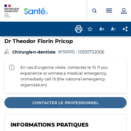
Panneau de gestion des cookies
Menu pr
Ouvrir la rech
Connectez-vous pour
Augmenter la t
Diminuer 
Pa
Dr Theodor Florin Pricop
Chirurgien-dentiste
N°RPPS : 10100732006
En cas d'urgence vitale, contactez le 15. If you
experience or witness a medical emergency,
immediatly call 15 (the national emergency
organization).
CONTACTER LE PROFESSIONNEL
INFORMATIONS PRATIQUES