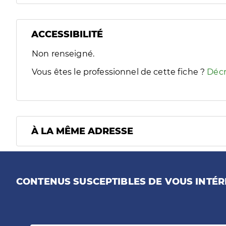
ACCESSIBILITÉ
Filtres
Non renseigné.
Sélectionnez un ou plusieurs handicaps/besoins spécifiques
Vous êtes le professionnel de cette fiche ?
Décr
À LA MÊME ADRESSE
CONTENUS SUSCEPTIBLES DE VOUS INTÉR