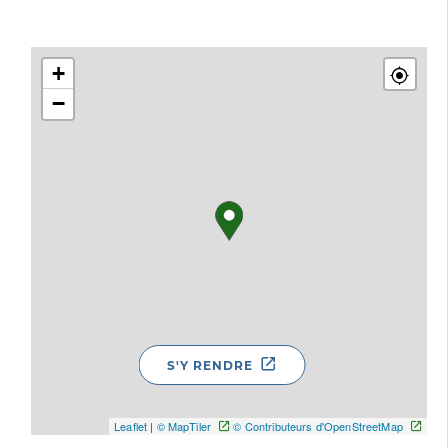
+
−
S'Y RENDRE
Leaflet
|
© MapTiler
© Contributeurs d'OpenStreetMap