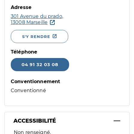
Adresse
301 Avenue du prado,
13008 Marseille
S'Y RENDRE
Téléphone
04 91 32 03 08
Conventionnement
Conventionné
ACCESSIBILITÉ
Filtres
Non renseigné.
Sélectionnez un ou plusieurs handicaps/besoins spécifiques p