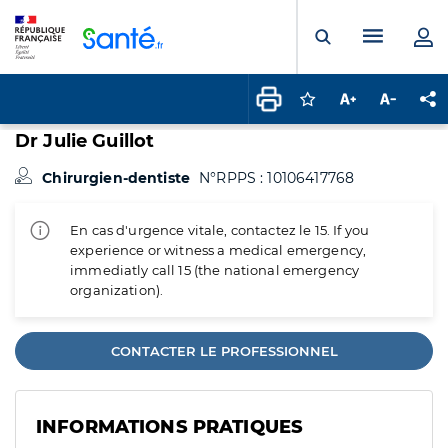
Panneau de gestion des cookies
Menu pr
Ouvrir la rech
Connectez-vous pour
Augmenter la t
Diminuer 
Pa
Dr Julie Guillot
Chirurgien-dentiste
N°RPPS : 10106417768
En cas d'urgence vitale, contactez le 15. If you
experience or witness a medical emergency,
immediatly call 15 (the national emergency
organization).
CONTACTER LE PROFESSIONNEL
INFORMATIONS PRATIQUES