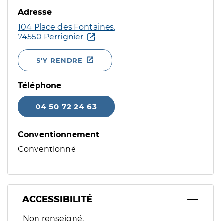
Adresse
104 Place des Fontaines,
74550 Perrignier
S'Y RENDRE
Téléphone
04 50 72 24 63
Conventionnement
Conventionné
ACCESSIBILITÉ
Filtres
Non renseigné.
Sélectionnez un ou plusieurs handicaps/besoins spécifiques p