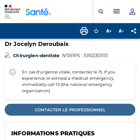
Panneau de gestion des cookies
Menu pr
Ouvrir la rech
Connectez-vous pour
Augmenter la t
Diminuer 
Pa
Dr Jocelyn Deroubaix
Chirurgien-dentiste
N°RPPS : 10102301131
En cas d'urgence vitale, contactez le 15. If you
experience or witness a medical emergency,
immediatly call 15 (the national emergency
organization).
CONTACTER LE PROFESSIONNEL
INFORMATIONS PRATIQUES