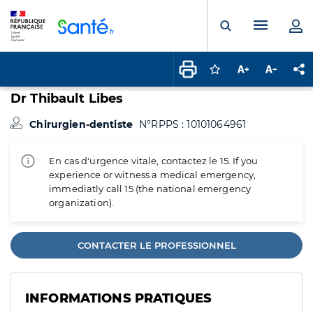
Panneau de gestion des cookies
Menu pr
Ouvrir la rech
Connectez-vous pour
Augmenter la t
Diminuer 
Pa
Dr Thibault Libes
Chirurgien-dentiste
N°RPPS : 10101064961
En cas d'urgence vitale, contactez le 15. If you
experience or witness a medical emergency,
immediatly call 15 (the national emergency
organization).
CONTACTER LE PROFESSIONNEL
INFORMATIONS PRATIQUES