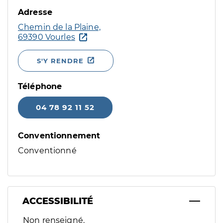
Adresse
Chemin de la Plaine,
69390 Vourles
S'Y RENDRE
Téléphone
04 78 92 11 52
Conventionnement
Conventionné
ACCESSIBILITÉ
Filtres
Non renseigné.
Sélectionnez un ou plusieurs handicaps/besoins spécifiques p