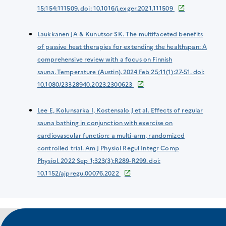
15:154:111509. doi: 10.1016/j.exger.2021.111509
Laukkanen JA & Kunutsor SK. The multifaceted benefits
of passive heat therapies for extending the healthspan: A
comprehensive review with a focus on Finnish
sauna. Temperature (Austin). 2024 Feb 25;11(1):27-51. doi:
10.1080/23328940.2023.2300623
Lee E, Kolunsarka I, Kostensalo J et al. Effects of regular
sauna bathing in conjunction with exercise on
cardiovascular function: a multi-arm, randomized
controlled trial. Am J Physiol Regul Integr Comp
Physiol. 2022 Sep 1;323(3):R289-R299. doi:
10.1152/ajpregu.00076.2022