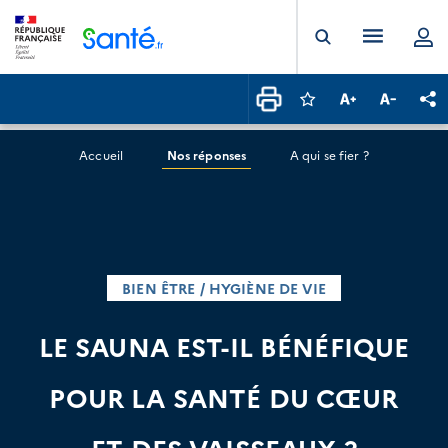
Panneau de gestion des cookies
Menu pr
Ouvrir la rech
Connectez-vous pour
Augmenter la t
Diminuer 
Pa
Accueil
Nos réponses
A qui se fier ?
BIEN ÊTRE / HYGIÈNE DE VIE
LE SAUNA EST-IL BÉNÉFIQUE
POUR LA SANTÉ DU CŒUR