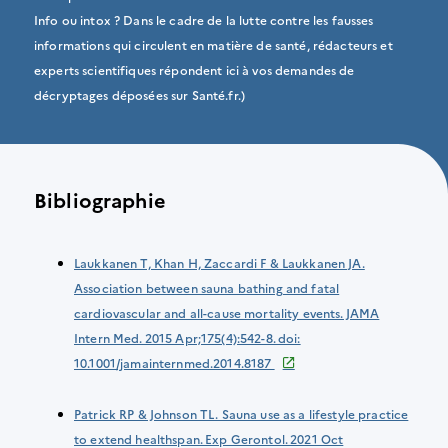
Info ou intox ? Dans le cadre de la lutte contre les fausses
informations qui circulent en matière de santé, rédacteurs et
experts scientifiques répondent ici à vos demandes de
décryptages déposées sur Santé.fr.)
Bibliographie
Laukkanen T, Khan H, Zaccardi F & Laukkanen JA.
Association between sauna bathing and fatal
cardiovascular and all-cause mortality events. JAMA
Intern Med. 2015 Apr;175(4):542-8. doi:
10.1001/jamainternmed.2014.8187
Patrick RP & Johnson TL. Sauna use as a lifestyle practice
to extend healthspan. Exp Gerontol. 2021 Oct