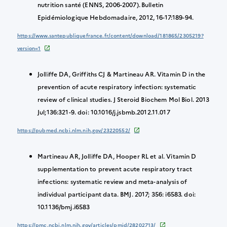
nutrition santé (ENNS, 2006-2007). Bulletin
Epidémiologique Hebdomadaire, 2012, 16-17:189-94.
https://www.santepubliquefrance.fr/content/download/181865/2305219?
version=1
Jolliffe DA, Griffiths CJ & Martineau AR. Vitamin D in the
prevention of acute respiratory infection: systematic
review of clinical studies. J Steroid Biochem Mol Biol. 2013
Jul;136:321-9. doi: 10.1016/j.jsbmb.2012.11.017
https://pubmed.ncbi.nlm.nih.gov/23220552/
Martineau AR, Jolliffe DA, Hooper RL et al. Vitamin D
supplementation to prevent acute respiratory tract
infections: systematic review and meta-analysis of
individual participant data. BMJ. 2017; 356: i6583. doi:
10.1136/bmj.i6583
https://pmc.ncbi.nlm.nih.gov/articles/pmid/28202713/