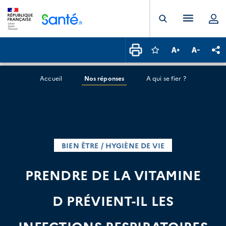
Panneau de gestion des cookies
Menu pr
Ouvrir la rech
Connectez-vous pour
Augmenter la t
Diminuer 
Pa
Accueil
Nos réponses
A qui se fier ?
BIEN ÊTRE / HYGIÈNE DE VIE
PRENDRE DE LA VITAMINE
D PRÉVIENT-IL LES