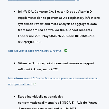
Jolliffe DA, Camargo CA, Sluyter JD et al. Vitamin D
supplementation to prevent acute respiratory infections:
systematic review and meta-analysis of aggregate data
from randomised controlled trials. Lancet Diabetes
Endocrinol. 2021 May;9(5):276-292. doi: 10.1016/S2213-
8587(21)00051-6
https://pubmed.ncbi.nlm.nih.gov/33798465/
Vitamine D : pourquoi et comment assurer un apport
suffisant ? Anses, mars 2022
https://www.anses.fr/fr/content/vitamine-d-pourquoi-et-comment-assurer-
un-apport-suffisant
Étude individuelle nationale des
consommations alimentaires 3 (INCA 3) - Avis de l’Anses -
Rapport d’expertise collective. Juin 2017