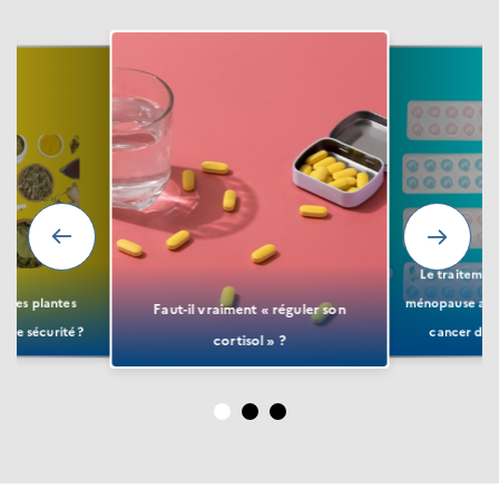
Le traitemen
r les plantes
ménopause augm
Faut-il vraiment « réguler son
ute sécurité ?
cancer du s
cortisol » ?