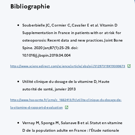
Bibliographie
Souberbielle JC, Cormier C, Cavalier E et al. Vitamin D
Supplementation in France in patients with or at risk for
osteoporosis: Recent data and new practices. Joint Bone
Spine. 2020 Jan;87(1):25-29. doi:
10.1016/j.jbspin.2019.04.004
https://www.sciencedirect.com/science/article/abs/pii/S1297319X19300673
Utilité clinique du dosage de la vitamine D, Haute
autorité de santé, janvier 2013
https://www.has-sante.fr/jcms/c_1662413/fr/utilite-clinique-du-dosage-de-
la-vitamine-d-rapport-d-evaluation
Vernay M, Sponga M, Salanave B et al. Statut en vitamine
D de la population adulte en France : l’Étude nationale