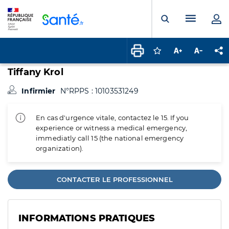
Panneau de gestion des cookies
Menu pr
Ouvrir la rech
Connectez-vous pour
Augmenter la t
Diminuer 
Pa
Tiffany Krol
Infirmier
N°RPPS : 10103531249
En cas d'urgence vitale, contactez le 15. If you
experience or witness a medical emergency,
immediatly call 15 (the national emergency
organization).
CONTACTER LE PROFESSIONNEL
INFORMATIONS PRATIQUES