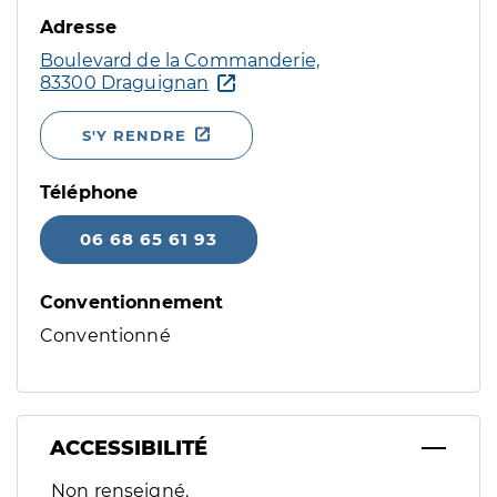
Adresse
Boulevard de la Commanderie,
83300 Draguignan
S'Y RENDRE
Téléphone
06 68 65 61 93
Conventionnement
Conventionné
ACCESSIBILITÉ
Filtres
Non renseigné.
Sélectionnez un ou plusieurs handicaps/besoins spécifiques p