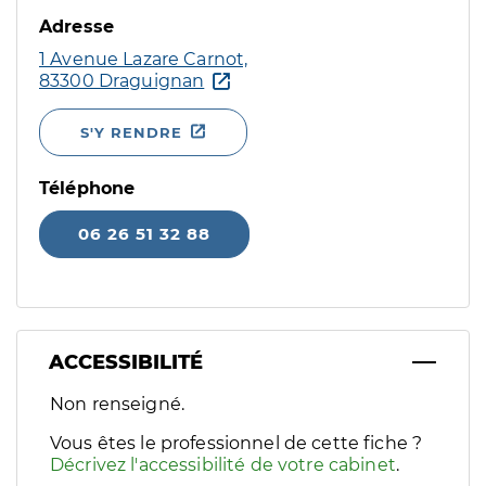
Adresse
1 Avenue Lazare Carnot,
83300 Draguignan
S'Y RENDRE
Téléphone
06 26 51 32 88
ACCESSIBILITÉ
Filtres
Non renseigné.
Sélectionnez un ou plusieurs handicaps/besoins spécifiques p
Vous êtes le professionnel de cette fiche ?
Décrivez l'accessibilité de votre cabinet
.