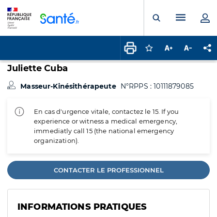
Panneau de gestion des cookies
Menu pr
Ouvrir la rech
Connectez-vous pour
Augmenter la t
Diminuer 
Pa
Juliette Cuba
Masseur-Kinésithérapeute
N°RPPS : 10111879085
En cas d'urgence vitale, contactez le 15. If you
experience or witness a medical emergency,
immediatly call 15 (the national emergency
organization).
CONTACTER LE PROFESSIONNEL
INFORMATIONS PRATIQUES