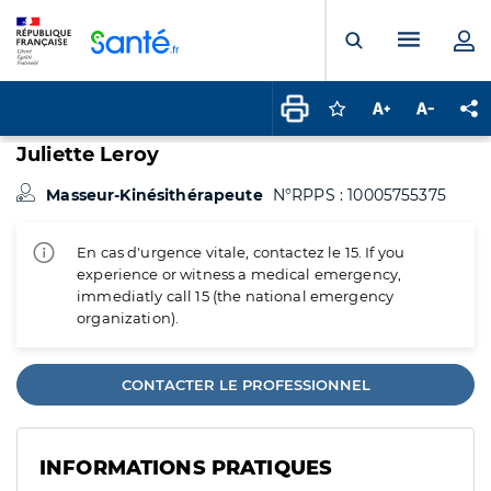
Panneau de gestion des cookies
Menu pr
Ouvrir la rech
Connectez-vous pour
Augmenter la t
Diminuer 
Pa
Juliette Leroy
Masseur-Kinésithérapeute
N°RPPS : 10005755375
En cas d'urgence vitale, contactez le 15. If you
experience or witness a medical emergency,
immediatly call 15 (the national emergency
organization).
CONTACTER LE PROFESSIONNEL
INFORMATIONS PRATIQUES