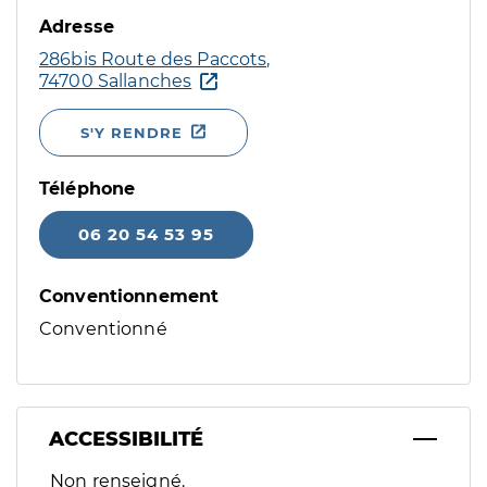
Adresse
286bis Route des Paccots,
74700 Sallanches
S'Y RENDRE
Téléphone
06 20 54 53 95
Conventionnement
Conventionné
ACCESSIBILITÉ
Filtres
Non renseigné.
Sélectionnez un ou plusieurs handicaps/besoins spécifiques p