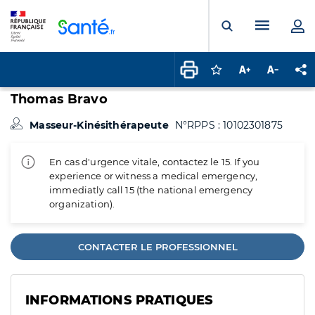
Panneau de gestion des cookies
Menu pr
Ouvrir la rech
Connectez-vous pour
Augmenter la t
Diminuer 
Pa
Thomas Bravo
Masseur-Kinésithérapeute
N°RPPS : 10102301875
En cas d'urgence vitale, contactez le 15. If you
experience or witness a medical emergency,
immediatly call 15 (the national emergency
organization).
CONTACTER LE PROFESSIONNEL
INFORMATIONS PRATIQUES