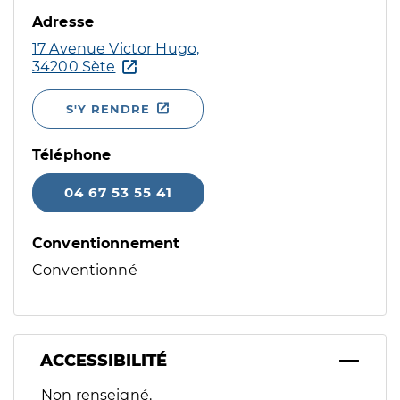
Adresse
17 Avenue Victor Hugo,
34200 Sète
S'Y RENDRE
Téléphone
04 67 53 55 41
Conventionnement
Conventionné
ACCESSIBILITÉ
Filtres
Non renseigné.
Sélectionnez un ou plusieurs handicaps/besoins spécifiques p