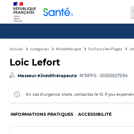
Panneau de gestion des cookies
Accueil
catégories
Kinésithérapie
Six-Fours-les-Plages
Le
Loic Lefort
Masseur-Kinésithérapeute
N°RPPS : 10005927594
En cas d'urgence vitale, contactez le 15. If you exper
INFORMATIONS PRATIQUES
ACCESSIBILITÉ