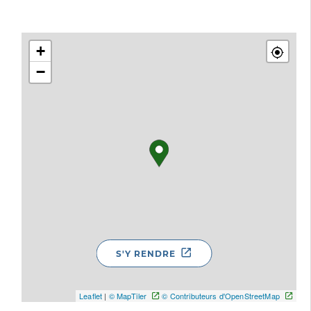
+
−
S'Y RENDRE
Leaflet
|
© MapTiler
© Contributeurs d'OpenStreetMap