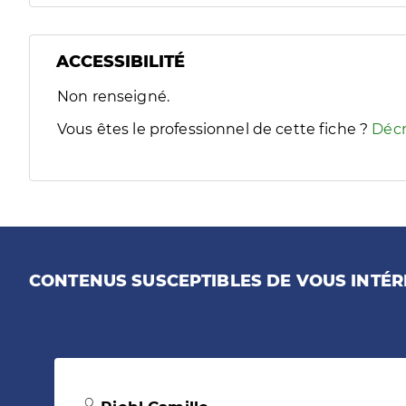
ACCESSIBILITÉ
Filtres
Non renseigné.
Sélectionnez un ou plusieurs handicaps/besoins spécifiques
Vous êtes le professionnel de cette fiche ?
Décr
CONTENUS SUSCEPTIBLES DE VOUS INTÉR