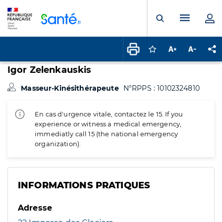
Panneau de gestion des cookies
Menu pr
Ouvrir la rech
Connectez-vous pour
Augmenter la t
Diminuer 
Pa
Igor Zelenkauskis
Masseur-Kinésithérapeute
N°RPPS : 10102324810
En cas d'urgence vitale, contactez le 15. If you
experience or witness a medical emergency,
immediatly call 15 (the national emergency
organization).
INFORMATIONS PRATIQUES
Adresse