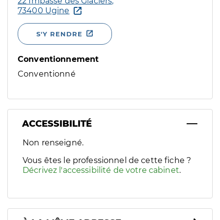
22 Impasse des Glaciers,
73400 Ugine
S'Y RENDRE
Conventionnement
Conventionné
ACCESSIBILITÉ
Filtres
Non renseigné.
Sélectionnez un ou plusieurs handicaps/besoins spécifiques p
Vous êtes le professionnel de cette fiche ?
Décrivez l'accessibilité de votre cabinet
.