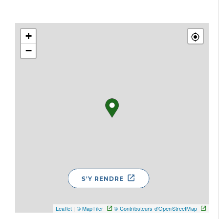
+
−
S'Y RENDRE
Leaflet
|
© MapTiler
© Contributeurs d'OpenStreetMap