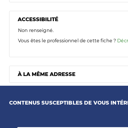
ACCESSIBILITÉ
Filtres
Non renseigné.
Sélectionnez un ou plusieurs handicaps/besoins spécifiques
Vous êtes le professionnel de cette fiche ?
Décr
À LA MÊME ADRESSE
CONTENUS SUSCEPTIBLES DE VOUS INTÉR