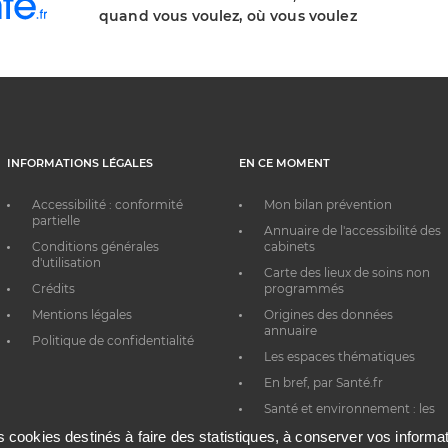
quand vous voulez, où vous voulez
INFORMATIONS LÉGALES
EN CE MOMENT
Accessibilité : conformité
Mon bilan prévention
partielle
Annuaire de l'accessibilité des
Conditions générales
cabinets
d'utilisation
Carte des lieux de soins non
Crédits
programmés
Mentions légales
Origines des données
annuaire
Politique de confidentialité
Les espaces thématiques
En bref, par Santé.fr
Santé et environnement : les
bons réflexes au quotidien
es cookies destinés à faire des statistiques, à conserver vos inform