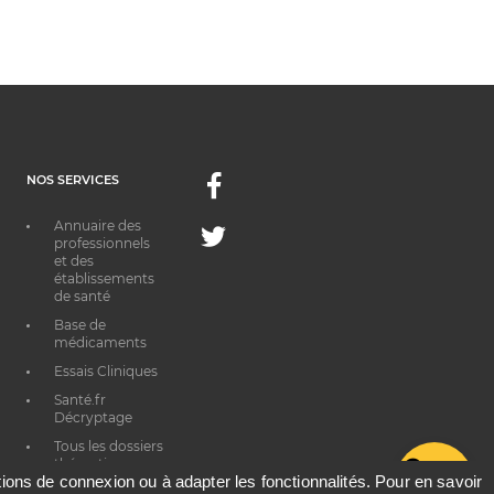
NOS SERVICES
Facebook
Annuaire des
Twitter
professionnels
et des
établissements
de santé
Base de
médicaments
Essais Cliniques
Santé.fr
Décryptage
Tous les dossiers
thématiques
G
ations de connexion ou à adapter les fonctionnalités. Pour en savoir