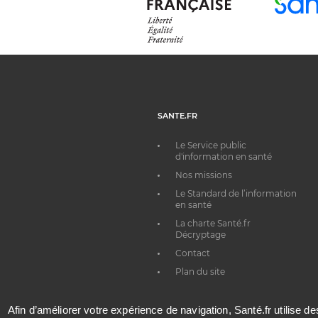
SANTE.FR
Le Service public
d'information en santé
Nos missions
Le Standard de l’information
en santé
La charte Santé.fr
Décryptage
Contact
Plan du site
Afin d’améliorer votre expérience de navigation, Santé.fr utilise d