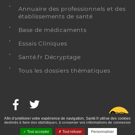
Annuaire des professionnels et des
établissements de santé
Base de médicaments
Essais Cliniques
Santé.fr Décryptage
Tous les dossiers thématiques
Facebook
Twitter
G
Afin d’améliorer votre expérience de navigation, Santé.fr utilise des cookies
destinés à faire des statistiques, à conserver vos informations de connexion
ou à adapter les fonctionnalités. Pour en savoir plus sur la finalité précise de
ces cookies, nous vous invitons à prendre connaissance de la politique de
Tout accepter
Tout refuser
Personnaliser