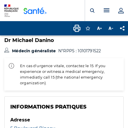
Panneau de gestion des cookies
Menu pr
Ouvrir la rech
Connectez-vous pour
Augmenter la t
Diminuer 
Pa
Dr Michael Danino
Médecin généraliste
N°RPPS : 10101791522
En cas d'urgence vitale, contactez le 15. If you
experience or witness a medical emergency,
immediatly call 15 (the national emergency
organization).
INFORMATIONS PRATIQUES
Adresse