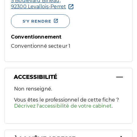
5 Boulevard Bineau,
92300 Levallois-Perret
S'Y RENDRE
Conventionnement
Conventionné secteur 1
ACCESSIBILITÉ
Filtres
Non renseigné.
Sélectionnez un ou plusieurs handicaps/besoins spécifiques p
Vous êtes le professionnel de cette fiche ?
Décrivez l'accessibilité de votre cabinet
.