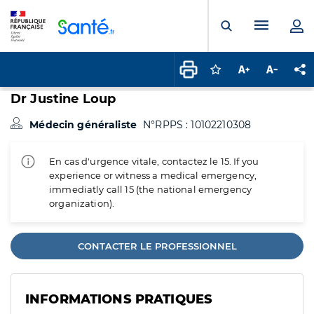
Panneau de gestion des cookies
Menu pr
Ouvrir la rech
Connectez-vous pour
Augmenter la t
Diminuer 
Pa
Dr Justine Loup
Médecin généraliste
N°RPPS : 10102210308
En cas d'urgence vitale, contactez le 15. If you
experience or witness a medical emergency,
immediatly call 15 (the national emergency
organization).
CONTACTER LE PROFESSIONNEL
INFORMATIONS PRATIQUES