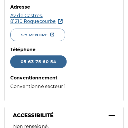
Adresse
Av de Castres,
81210 Roquecourbe
S'Y RENDRE
Téléphone
05 63 75 60 54
Conventionnement
Conventionné secteur 1
ACCESSIBILITÉ
Filtres
Non renseigné.
Sélectionnez un ou plusieurs handicaps/besoins spécifiques p