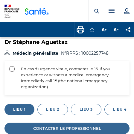
Panneau de gestion des cookies
Menu pr
Ouvrir la rech
Connectez-vous pour
Augmenter la t
Diminuer 
Pa
Dr Stéphane Aguettaz
Médecin généraliste
N°RPPS : 10002257748
En cas d'urgence vitale, contactez le 15. If you
experience or witness a medical emergency,
immediatly call 15 (the national emergency
organization).
LIEU 1
LIEU 2
LIEU 3
LIEU 4
CONTACTER LE PROFESSIONNEL