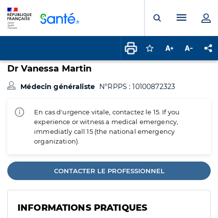
Panneau de gestion des cookies
Menu pr
Ouvrir la rech
Connectez-vous pour
Augmenter la t
Diminuer 
Pa
Dr Vanessa Martin
Médecin généraliste
N°RPPS : 10100872323
En cas d'urgence vitale, contactez le 15. If you
experience or witness a medical emergency,
immediatly call 15 (the national emergency
organization).
CONTACTER LE PROFESSIONNEL
INFORMATIONS PRATIQUES