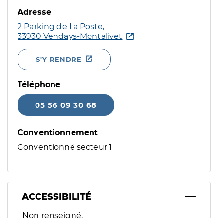
Adresse
2 Parking de La Poste,
33930 Vendays-Montalivet
S'Y RENDRE
Téléphone
05 56 09 30 68
Conventionnement
Conventionné secteur 1
ACCESSIBILITÉ
Filtres
Non renseigné.
Sélectionnez un ou plusieurs handicaps/besoins spécifiques p