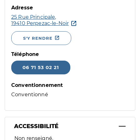
Adresse
25 Rue Principale,
19410 Perpezac-le-Noir
S'Y RENDRE
Téléphone
06 71 53 02 21
Conventionnement
Conventionné
ACCESSIBILITÉ
Filtres
Non renseigné.
Sélectionnez un ou plusieurs handicaps/besoins spécifiques p