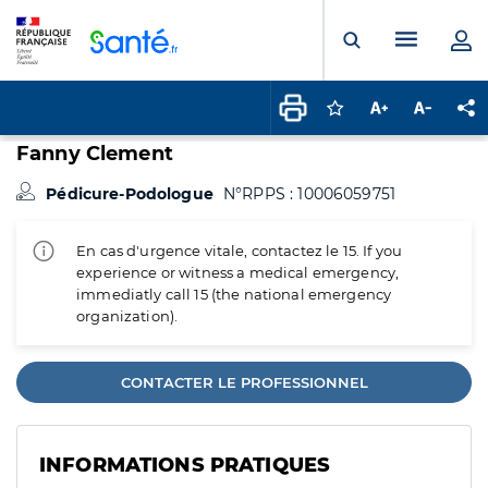
Panneau de gestion des cookies
Menu pr
Ouvrir la rech
Connectez-vous pour
Augmenter la t
Diminuer 
Pa
Fanny Clement
Pédicure-Podologue
N°RPPS : 10006059751
En cas d'urgence vitale, contactez le 15. If you
experience or witness a medical emergency,
immediatly call 15 (the national emergency
organization).
CONTACTER LE PROFESSIONNEL
INFORMATIONS PRATIQUES