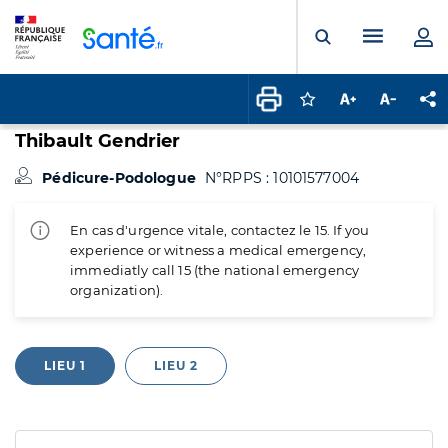
Panneau de gestion des cookies
Menu pr
Ouvrir la rech
Connectez-vous pour
Augmenter la t
Diminuer 
Pa
Thibault Gendrier
Pédicure-Podologue
N°RPPS : 10101577004
En cas d'urgence vitale, contactez le 15. If you
experience or witness a medical emergency,
immediatly call 15 (the national emergency
organization).
LIEU 1
LIEU 2