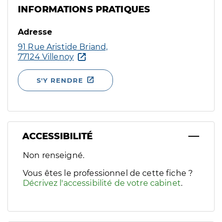
INFORMATIONS PRATIQUES
Adresse
91 Rue Aristide Briand,
77124 Villenoy
S'Y RENDRE
ACCESSIBILITÉ
Filtres
Non renseigné.
Sélectionnez un ou plusieurs handicaps/besoins spécifiques p
Vous êtes le professionnel de cette fiche ?
Décrivez l'accessibilité de votre cabinet
.