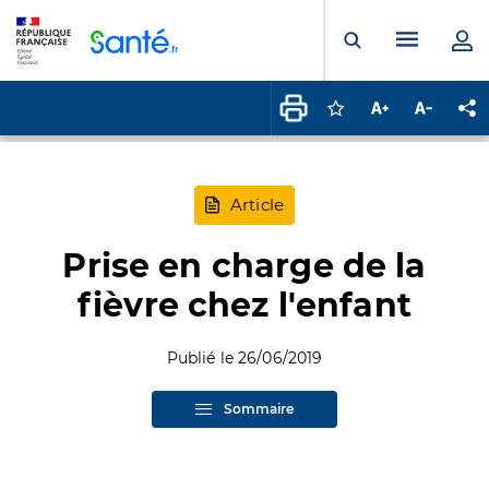
Panneau de gestion des cookies
Menu pr
Ouvrir la rech
Connectez-vous pour
Augmenter la t
Diminuer 
Pa
Article
Prise en charge de la
fièvre chez l'enfant
Publié le 26/06/2019
Sommaire