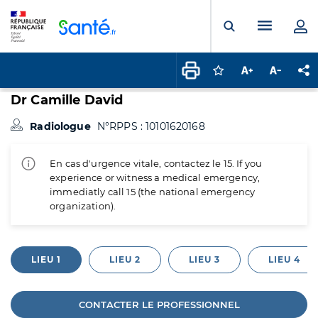
Panneau de gestion des cookies
Menu pr
Ouvrir la rech
Connectez-vous pour
Augmenter la t
Diminuer 
Pa
Dr Camille David
Radiologue
N°RPPS : 10101620168
En cas d'urgence vitale, contactez le 15. If you
experience or witness a medical emergency,
immediatly call 15 (the national emergency
organization).
LIEU 1
LIEU 2
LIEU 3
LIEU 4
CONTACTER LE PROFESSIONNEL