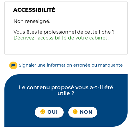
ACCESSIBILITÉ
Filtres
Non renseigné.
Sélectionnez un ou plusieurs handicaps/besoins spécifiques p
Vous êtes le professionnel de cette fiche ?
Décrivez l'accessibilité de votre cabinet
.
Signaler une information erronée ou manquante
Le contenu proposé vous a-t-il été
utile ?
OUI
NON