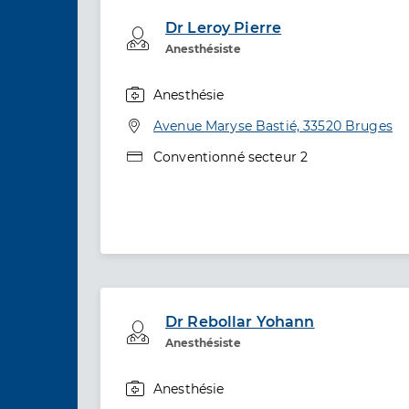
Dr Leroy Pierre
Professionel de santé
Anesthésiste
Anesthésie
Spécialités
Adresse
Avenue Maryse Bastié, 33520 Bruges
Type de convention
Conventionné secteur 2
Dr Rebollar Yohann
Professionel de santé
Anesthésiste
Anesthésie
Spécialités