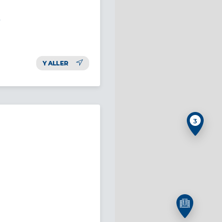
x
Y ALLER
3