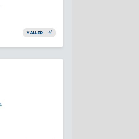
x
Y ALLER
x