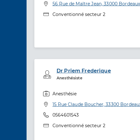
Adresse
56 Rue de Maître Jean, 33000 Bordeau
Type de convention
Conventionné secteur 2
Dr Priem Frederique
Professionel de santé
Anesthésiste
Anesthésie
Spécialités
Adresse
15 Rue Claude Boucher, 33300 Bordeau
Téléphone
0564601543
Type de convention
Conventionné secteur 2