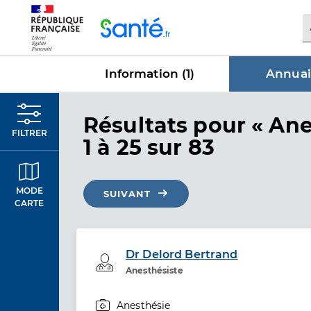
Panneau de gestion des cookies
Information (
1
)
Annuai
dans Annu
Résultats
pour « Ane
FILTRER
1 à 25 sur 83
MODE
SUIVANT
CARTE
Dr Delord Bertrand
Professionel de santé
Anesthésiste
Anesthésie