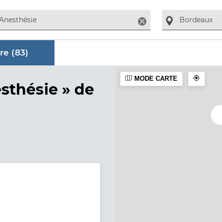
Supprimer
re (
83
)
MODE CARTE
aire
sthésie »
de