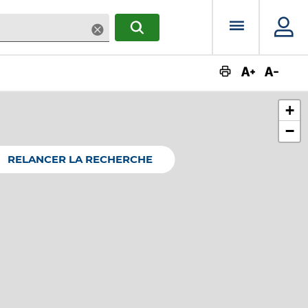
Menu prin
Supprimer
RECHERCHER
Augmente
Dimin
+
−
RELANCER LA RECHERCHE