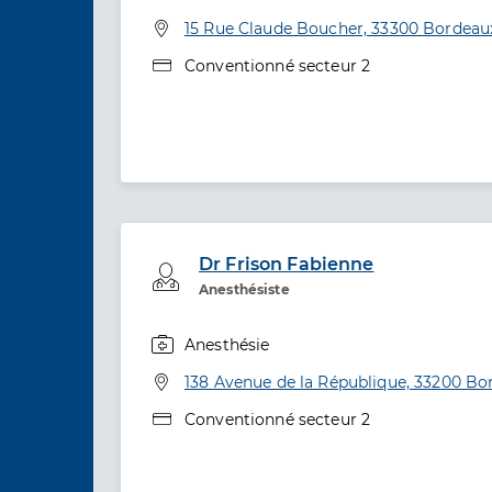
Spécialités
Adresse
15 Rue Claude Boucher, 33300 Bordeau
Type de convention
Conventionné secteur 2
Dr Frison Fabienne
Professionel de santé
Anesthésiste
Anesthésie
Spécialités
Adresse
138 Avenue de la République, 33200 Bo
Type de convention
Conventionné secteur 2