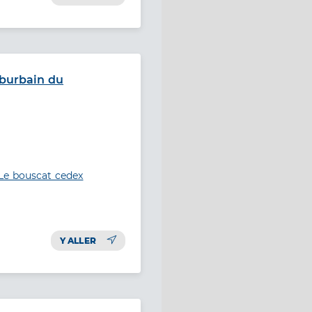
uburbain du
Le bouscat cedex
Y ALLER