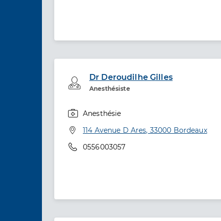
Dr Deroudilhe Gilles
Professionel de santé
Anesthésiste
Anesthésie
Spécialités
Adresse
114 Avenue D Ares, 33000 Bordeaux
Téléphone
0556003057