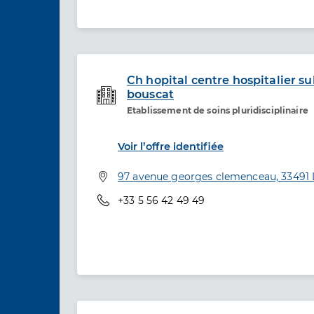
Ch hopital centre hospitalier s
bouscat
Etablissement de soins
Etablissement de soins pluridisciplinaire
Voir l’offre identifiée
Adresse
97 avenue georges clemenceau, 33491 
Téléphone
+33 5 56 42 49 49