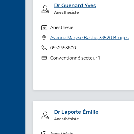
Dr Guenard Yves
Professionel de santé
Anesthésiste
Anesthésie
Spécialités
Adresse
Avenue Maryse Bastié, 33520 Bruges
Téléphone
0556553800
Type de convention
Conventionné secteur 1
Dr Laporte Émilie
Professionel de santé
Anesthésiste
Anesthésie