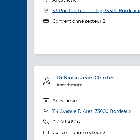
Spécialités
Adresse
33 Rue Docteur Finlay, 33300 Bordeau
Type de convention
Conventionné secteur 2
Dr Sicsic Jean-Charles
Professionel de santé
Anesthésiste
Anesthésie
Spécialités
Adresse
114 Avenue D Ares, 33000 Bordeaux
Téléphone
0556960856
Type de convention
Conventionné secteur 2