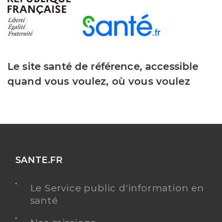
Dr Zouaoui Mohamed Gherbi
Professionel de santé
Anesthésiste
Anesthésie
Spécialités
Adresse
84 Route d’Aiffres, 79000 Niort
Le site santé de référence, accessible
Téléphone
0826302828
quand vous voulez, où vous voulez
Type de convention
Conventionné secteur 2
Y ALLER
SANTE.FR
Dr Monjauze Hugues
Professionel de santé
Anesthésiste
Le Service public d'information en
santé
Anesthésie
Spécialités