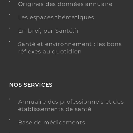
Origines des données annuaire
Anesthésiste
Les espaces thématiques
Anesthésie
Spécialités
Adresse
84 Route d’Aiffres, 79000 Niort
En bref, par Santé.fr
Type de convention
Conventionné secteur 2
Santé et environnement : les bons
réflexes au quotidien
Y ALLER
NOS SERVICES
Dr Fritsch Nicolas
Professionel de santé
Anesthésiste
Annuaire des professionnels et des
établissements de santé
Anesthésie
Spécialités
Adresse
84 Route d’Aiffres, 79000 Niort
Base de médicaments
Téléphone
0549342626