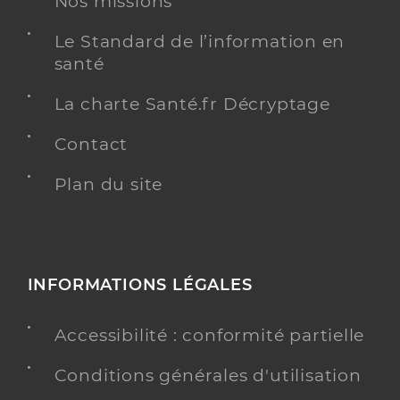
Nos missions
Adresse
84 Route d’Aiffres, 79000 Niort
Téléphone
0549342840
Le Standard de l’information en
santé
Type de convention
Conventionné secteur 2
La charte Santé.fr Décryptage
Y ALLER
Contact
Plan du site
Dr Richard Laurent
Professionel de santé
Anesthésiste
Anesthésie
INFORMATIONS LÉGALES
Spécialités
Adresse
84 Route d’Aiffres, 79000 Niort
Accessibilité : conformité partielle
Téléphone
0549342840
Type de convention
Conventionné secteur 2
Conditions générales d'utilisation