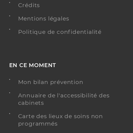
Crédits
Y ALLER
Mentions légales
Politique de confidentialité
Dr Hammas Sanaa
Professionel de santé
Anesthésiste
Anesthésie
EN CE MOMENT
Spécialités
Adresse
84 Route d’Aiffres, 79000 Niort
Mon bilan prévention
Type de convention
Conventionné secteur 2
Annuaire de l'accessibilité des
Y ALLER
cabinets
Carte des lieux de soins non
programmés
Dr Thomasseau Alexandre
Professionel de santé