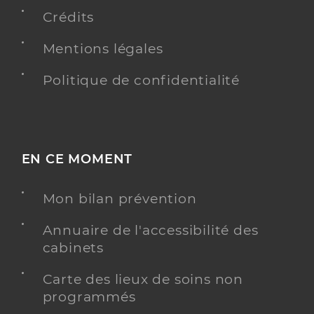
Crédits
Médecine générale
Spécialités
Adresse
90 Rue du Souvenir Français, 28000 Chartres
Mentions légales
Téléphone
0237281748
Politique de confidentialité
Type de convention
Conventionné secteur 1
Y ALLER
EN CE MOMENT
Mon bilan prévention
Centre De Vaccination Ville De Limoges
Centre de vaccination BCG
Service de santé
Annuaire de l'accessibilité des
cabinets
Adresse
9 Place Léon Betoulle, 87000 Limoges
Carte des lieux de soins non
Téléphone
05 55 45 49 00
programmés