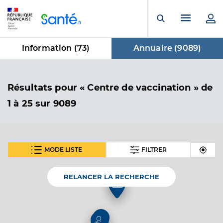
Panneau de gestion des cookies
Menu pr
Ouvrir la rech
Information (
73
)
Annuaire (
9089
)
dans Annuaire
Résultats
pour « Centre de vaccination »
de
1 à 25 sur 9089
MODE LISTE
FILTRER
SUIVANT
Hop salengro - chu lille
Centre hospitalier régional (CHR)
Etablissement de soins
RELANCER LA RECHERCHE
Voir l’offre identifiée
Adresse
2 Avenue Oscar Lambret, 59000 Lille