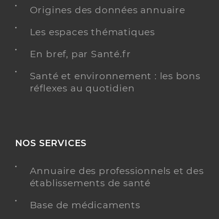
Y ALLER
Origines des données annuaire
Les espaces thématiques
En bref, par Santé.fr
Centre de Santé Sexuelle - CH de la
Côte Basque - Bayonne
Etablissement de soins
Santé et environnement : les bons
Centre de Santé Sexuelle
réflexes au quotidien
Adresse
13 avenue de l'Interne Jacques Loëb, 64100
Bayonne
Téléphone
05 59 44 40 94
NOS SERVICES
Y ALLER
Annuaire des professionnels et des
ACCUEIL DES VICTIMES DE VIOLENCES
établissements de santé
CONSULTATION CONTRACEPTION
CONSULTATION EN CONSEIL CONJUGAL ET
FAMILIAL
CONTRACEPTION D'URGENCE
Base de médicaments
GRATUITE
POSE DE DIU
PRÉSERVATIFS