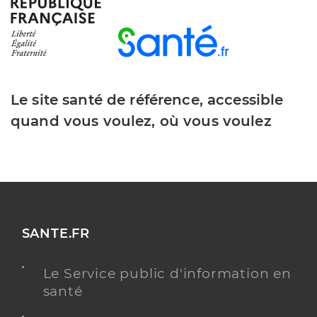
Dr Richer-Robert Catherine
Professionel de santé
Médecin généraliste
Le site santé de référence, accessible
quand vous voulez, où vous voulez
Médecine générale
Spécialités
Adresse
4 Rue Eugène Rolland, 36000 Châteauroux
Y ALLER
SANTE.FR
Le Planning Familial - Grenoble
Le Service public d'information en
Centre de Santé Sexuelle
Etablissement de soins
santé
Adresse
1 place de la Commune de 1871, Maison des