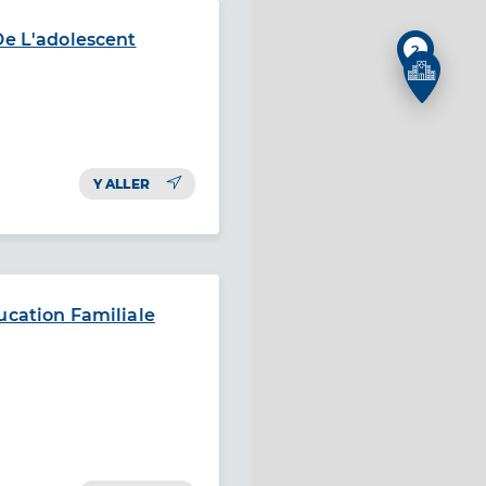
De L'adolescent
2
Y ALLER
ucation Familiale