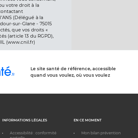
ou votre droit à la
contactant
l’ANS (Délégué à la
dour-sur-Glane - 75015
ctés, que vos droits «
és (article 13 du RGPD),
IL (www.cnil.fr)
Le site santé de référence, accessible
quand vous voulez, où vous voulez
INFORMATIONS LÉGALES
EN CE MOMENT
Accessibilité : conformité
Mon bilan prévention
partielle