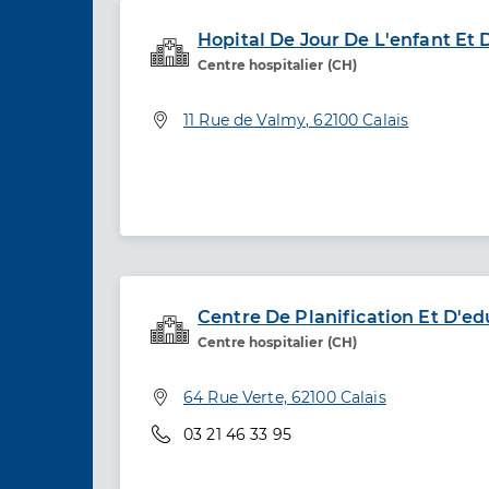
Hopital De Jour De L'enfant Et 
Centre hospitalier (CH)
Service de santé
Adresse
11 Rue de Valmy, 62100 Calais
Centre De Planification Et D'ed
Centre hospitalier (CH)
Service de santé
Adresse
64 Rue Verte, 62100 Calais
Téléphone
03 21 46 33 95