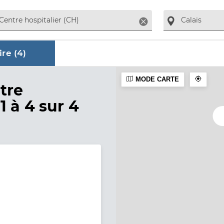
Supprimer
re (
4
)
MODE CARTE
aire
tre
1 à 4 sur 4