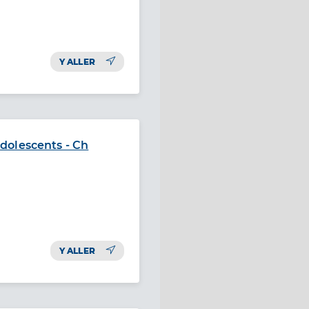
Y ALLER
dolescents - Ch
Y ALLER