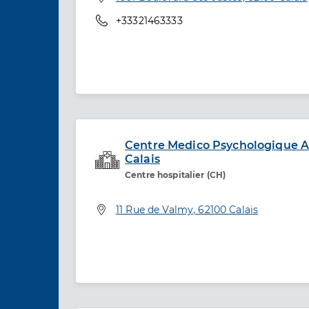
Téléphone
+33321463333
Centre Medico Psychologique A
Calais
Service de santé
Centre hospitalier (CH)
Adresse
11 Rue de Valmy, 62100 Calais