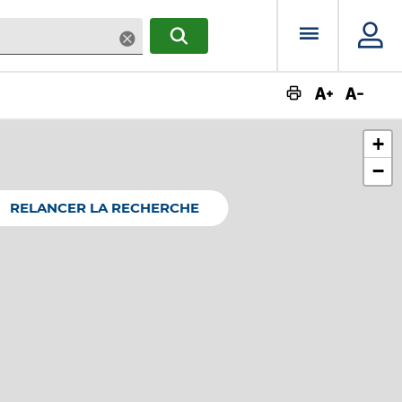
Menu prin
Supprimer
RECHERCHER
Augmente
Dimin
+
−
RELANCER LA RECHERCHE