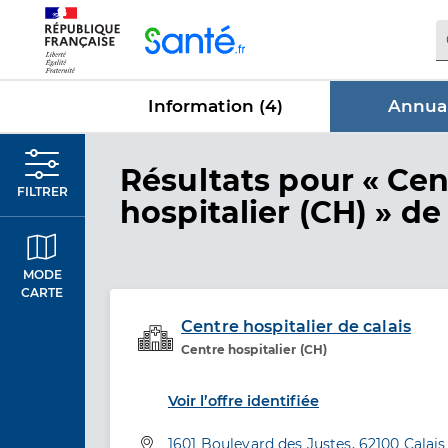
Panneau de gestion des cookies
Information (
4
)
Annuai
dans Annu
Résultats
pour « Cen
FILTRER
hospitalier (CH) »
de 
MODE
CARTE
Centre hospitalier de calais
Centre hospitalier (CH)
Etablissement de soins
Voir l’offre identifiée
Adresse
1601 Boulevard des Justes, 62100 Calais