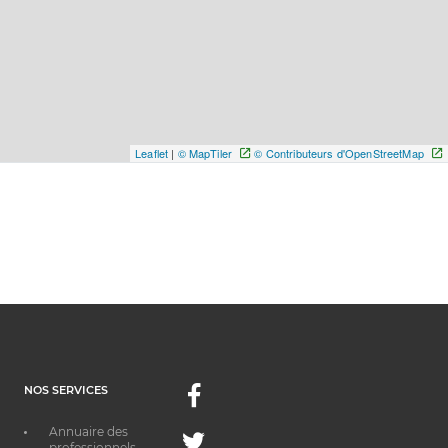
Leaflet
|
© MapTiler
© Contributeurs d'OpenStreetMap
NOS SERVICES
Facebook
Annuaire des
Twitter
professionnels