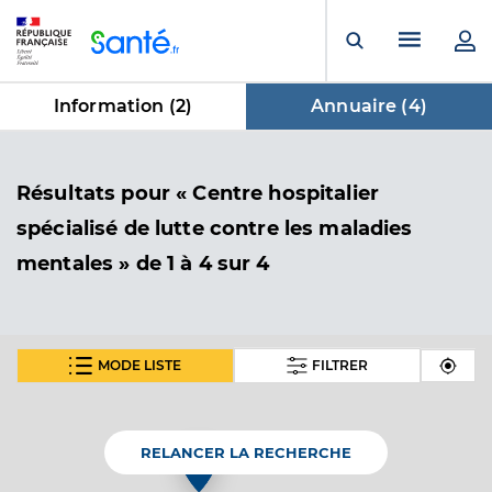
Panneau de gestion des cookies
Menu pr
Ouvrir la rech
Information (
2
)
Annuaire (
4
)
dans Annuaire
Résultats
pour « Centre hospitalier
spécialisé de lutte contre les maladies
mentales »
de 1 à 4 sur 4
MODE LISTE
FILTRER
Hopital centre hospitalier henri laborit
Centre hospitalier spécialisé de lutte contre les
Etablissement de soins
maladies mentales
RELANCER LA RECHERCHE