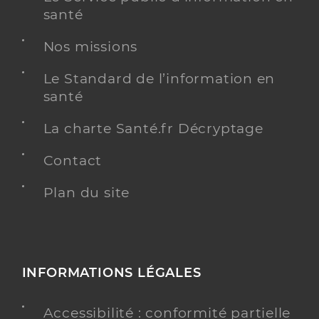
santé
Nos missions
Cecat poitiers
Centre hospitalier spécialisé de lutte contre les
Etablissement de soins
Le Standard de l’information en
maladies mentales
santé
Une offre identifiée :
La charte Santé.fr Décryptage
Centre ecoute consultation activités
thérapeutiques (hj cecat)
Contact
Adresse
17 Allée de la Providence, 86000 Poitiers
Plan du site
Téléphone
+33 5 49 38 37 77
Y ALLER
INFORMATIONS LÉGALES
Accessibilité : conformité partielle