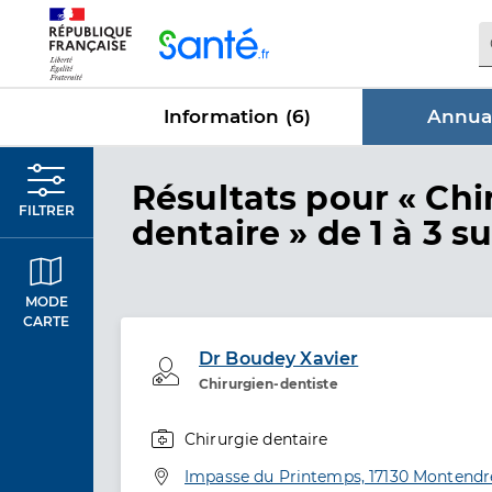
Panneau de gestion des cookies
Information (
6
)
Annuai
dans Annu
Résultats
pour « Chi
FILTRER
dentaire »
de 1 à 3 su
MODE
CARTE
Dr Boudey Xavier
Professionel de santé
Chirurgien-dentiste
Chirurgie dentaire
Spécialités
Adresse
Impasse du Printemps, 17130 Montendr