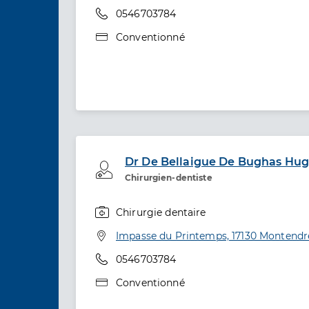
Téléphone
0546703784
Type de convention
Conventionné
Dr De Bellaigue De Bughas Hu
Professionel de santé
Chirurgien-dentiste
Chirurgie dentaire
Spécialités
Adresse
Impasse du Printemps, 17130 Montendr
Téléphone
0546703784
Type de convention
Conventionné