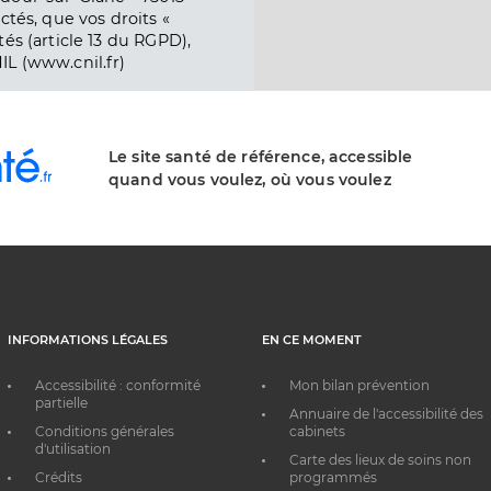
ctés, que vos droits «
és (article 13 du RGPD),
IL (www.cnil.fr)
Le site santé de référence, accessible
quand vous voulez, où vous voulez
INFORMATIONS LÉGALES
EN CE MOMENT
Accessibilité : conformité
Mon bilan prévention
partielle
Annuaire de l'accessibilité des
Conditions générales
cabinets
d'utilisation
Carte des lieux de soins non
Crédits
programmés