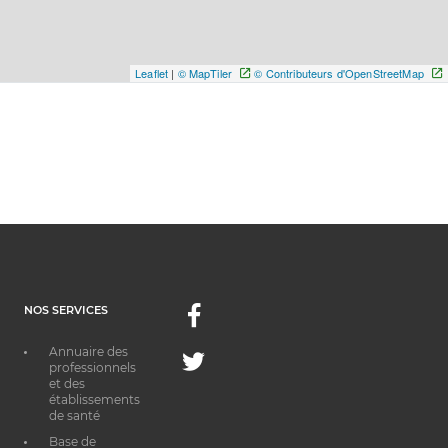
Leaflet
|
© MapTiler
© Contributeurs d'OpenStreetMap
NOS SERVICES
Facebook
Annuaire des
Twitter
professionnels
et des
établissements
de santé
Base de