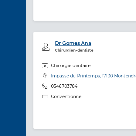
Dr Gomes Ana
Professionel de santé
Chirurgien-dentiste
Chirurgie dentaire
Spécialités
Adresse
Impasse du Printemps, 17130 Montendr
Téléphone
0546703784
Type de convention
Conventionné