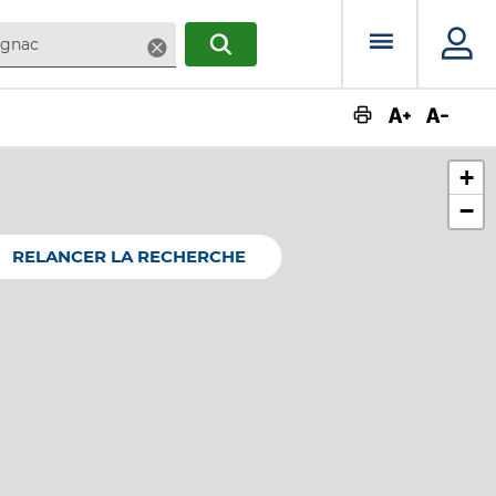
Menu prin
Supprimer
RECHERCHER
Augmente
Dimin
+
−
RELANCER LA RECHERCHE