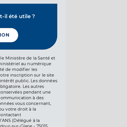
il été utile ?
NON
le Ministère de la Santé et
ministériel au numérique
té de modifier les
tre inscription sur le site
l’intérêt public. Les données
obligatoire. Les autres
 conservées pendant une
e communication à des
onnées vous concernant,
ou votre droit à la
contactant
l’ANS (Délégué à la
dour-sur-Glane - 75015