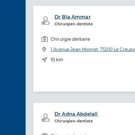
Dr Bia Ammar
Professionel de santé
Chirurgien-dentiste
Chirurgie dentaire
Spécialités
Adresse
1 Avenue Jean Monnet, 71200 Le Creuso
Distance
10 km
Dr Adna Abdelali
Professionel de santé
Chirurgien-dentiste