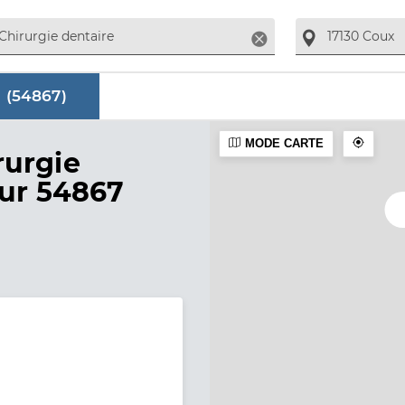
Supprimer
 (
54867
)
MODE CARTE
aire
rurgie
sur 54867