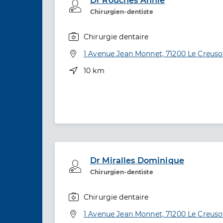
Dr Rouches Annie
Professionel de santé
Chirurgien-dentiste
Chirurgie dentaire
Spécialités
Adresse
1 Avenue Jean Monnet, 71200 Le Creuso
Distance
10 km
Dr Miralles Dominique
Professionel de santé
Chirurgien-dentiste
Chirurgie dentaire
Spécialités
Adresse
1 Avenue Jean Monnet, 71200 Le Creuso