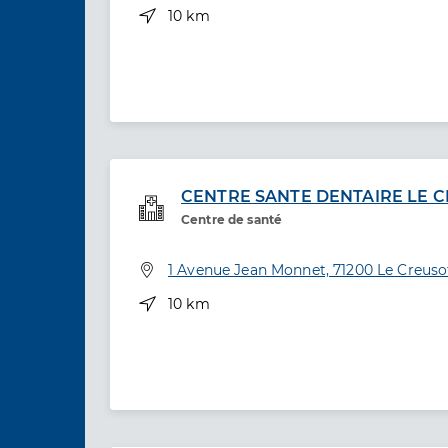
Distance
10 km
CENTRE SANTE DENTAIRE LE 
Service de santé
Centre de santé
Adresse
1 Avenue Jean Monnet, 71200 Le Creuso
Distance
10 km