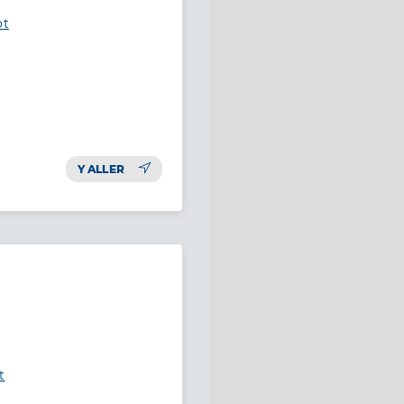
ot
Y ALLER
t