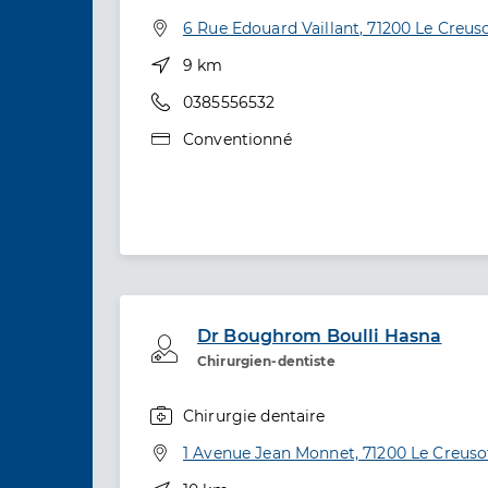
Spécialités
Adresse
6 Rue Edouard Vaillant, 71200 Le Creus
Distance
9 km
Téléphone
0385556532
Type de convention
Conventionné
Dr Boughrom Boulli Hasna
Professionel de santé
Chirurgien-dentiste
Chirurgie dentaire
Spécialités
Adresse
1 Avenue Jean Monnet, 71200 Le Creuso