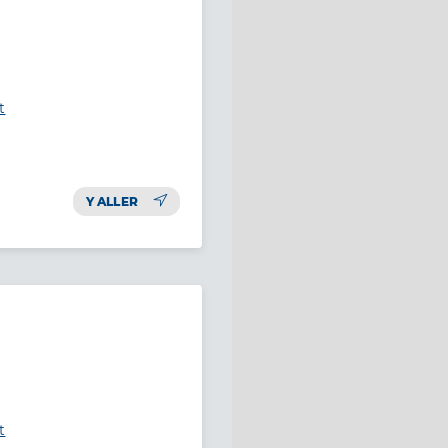
t
Y ALLER
t