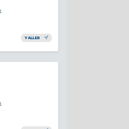
t
Y ALLER
t