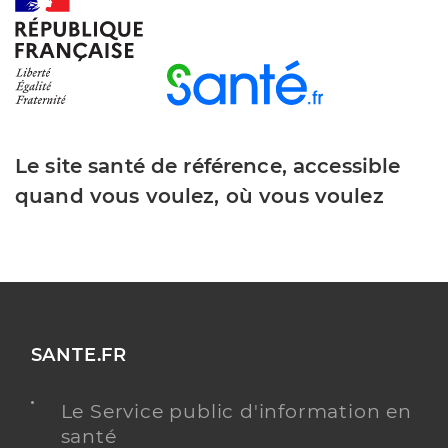
Y ALLER
Dr Gomes Ana
Professionel de santé
Chirurgien-dentiste
Le site santé de référence, accessible
Chirurgie dentaire
quand vous voulez, où vous voulez
Spécialités
Adresse
Impasse du Printemps, 17130 Montendre
Téléphone
0546703784
Type de convention
Conventionné
Y ALLER
SANTE.FR
Le Service public d'information en
santé