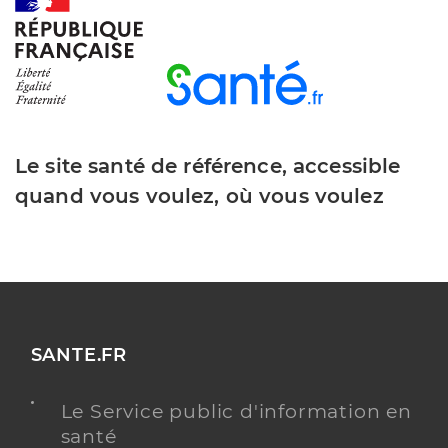
Y ALLER
Dr De Bellaigue De Bughas Hughes
Professionel de santé
Chirurgien-dentiste
Le site santé de référence, accessible
Chirurgie dentaire
quand vous voulez, où vous voulez
Spécialités
Adresse
Impasse du Printemps, 17130 Montendre
Téléphone
0546703784
Type de convention
Conventionné
Y ALLER
SANTE.FR
Le Service public d'information en
santé