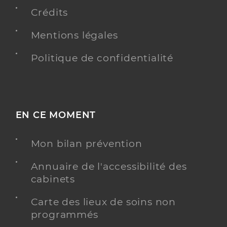
101 Avenue des Gueules Rouges, 83170 Brignoles
Crédits
Distance
494 m
Mentions légales
Téléphone
0494695022
Politique de confidentialité
Y ALLER
EN CE MOMENT
Dr Roche Sophie
Professionel de santé
Chirurgien-dentiste
Mon bilan prévention
Chirurgie dentaire
Spécialités
Annuaire de l'accessibilité des
Adresse
101 Avenue des Gueules Rouges, 83170 Brignoles
cabinets
Distance
494 m
Carte des lieux de soins non
Téléphone
0494695022
programmés