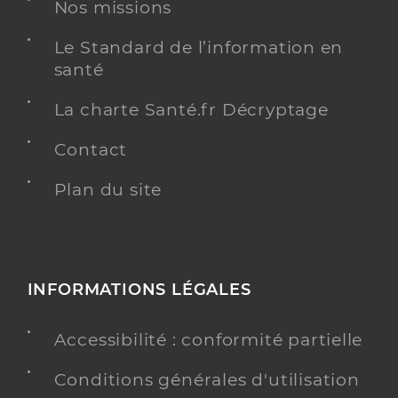
Dr Badiu Lavinia
Professionel de santé
Nos missions
Chirurgien-dentiste
Le Standard de l’information en
Chirurgie dentaire
santé
Spécialités
Adresse
101 Avenue des Gueules Rouges, 83170 Brignoles
La charte Santé.fr Décryptage
Distance
494 m
Contact
Téléphone
0494695022
Plan du site
Y ALLER
INFORMATIONS LÉGALES
Dr Stefanutiu Larisa
Professionel de santé
Chirurgien-dentiste
Accessibilité : conformité partielle
Chirurgie dentaire
Conditions générales d'utilisation
Spécialités
Adresse