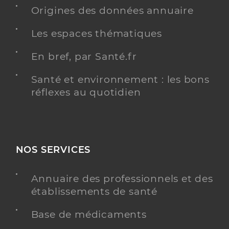
Origines des données annuaire
Y ALLER
Les espaces thématiques
En bref, par Santé.fr
Dr Franceschini Luc
Professionel de santé
Chirurgien-dentiste
Santé et environnement : les bons
réflexes au quotidien
Chirurgie dentaire
Spécialités
Adresse
101 Avenue des Gueules Rouges, 83170 Brignoles
Distance
494 m
NOS SERVICES
Téléphone
0494695022
Annuaire des professionnels et des
Y ALLER
établissements de santé
Base de médicaments