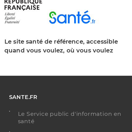
Y ALLER
Dr Krumm Julie
Professionel de santé
Chirurgien-dentiste
Le site santé de référence, accessible
quand vous voulez, où vous voulez
Chirurgie dentaire
Spécialités
Adresse
101 Avenue des Gueules Rouges, 83170 Brignoles
Distance
494 m
Téléphone
0494695022
SANTE.FR
Y ALLER
Le Service public d'information en
santé