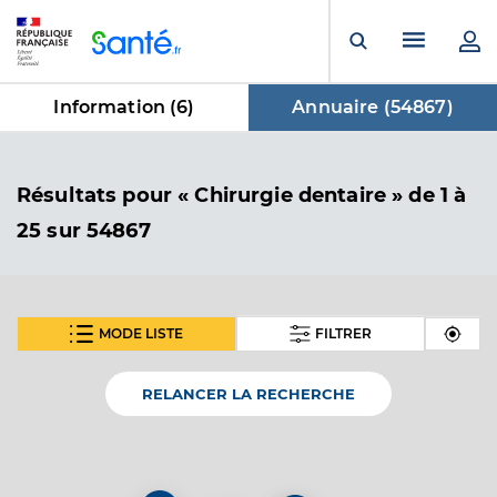
Panneau de gestion des cookies
Menu pr
Ouvrir la rech
Information (
6
)
Annuaire (
54867
)
dans Annuaire
Résultats
pour « Chirurgie dentaire »
de 1 à
25 sur 54867
MODE LISTE
FILTRER
SUIVANT
Dr Duquesnay Alexandre
Professionel de santé
Chirurgien-dentiste
RELANCER LA RECHERCHE
Chirurgie dentaire
Spécialités
Adresse
101 Avenue des Gueules Rouges, 83170 Brignoles