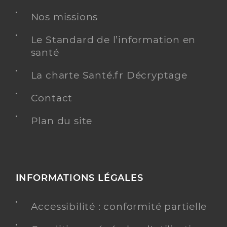
Spécialités
Adresse
27 Rue René Bourda, 33820 Saint-Ciers-sur-
Nos missions
Gironde
Le Standard de l’information en
Téléphone
0557326612
santé
Type de convention
Conventionné
La charte Santé.fr Décryptage
Y ALLER
Contact
Plan du site
Dr Serais Guillaume
Professionel de santé
Chirurgien-dentiste
Chirurgie dentaire
INFORMATIONS LÉGALES
Spécialités
Adresse
27 Rue René Bourda, 33820 Saint-Ciers-sur-
Gironde
Accessibilité : conformité partielle
Téléphone
0557326612