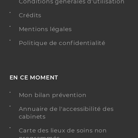
Conditions générales d'utilisation
Type de convention
Conventionné
Crédits
Y ALLER
Mentions légales
Politique de confidentialité
Dr Maleret Vincent
Professionel de santé
Chirurgien-dentiste
EN CE MOMENT
Chirurgie dentaire
Spécialités
Adresse
22 Rue Jules Maran, 33820 Saint-Ciers-sur-
Mon bilan prévention
Gironde
Type de convention
Conventionné
Annuaire de l'accessibilité des
cabinets
Y ALLER
Carte des lieux de soins non