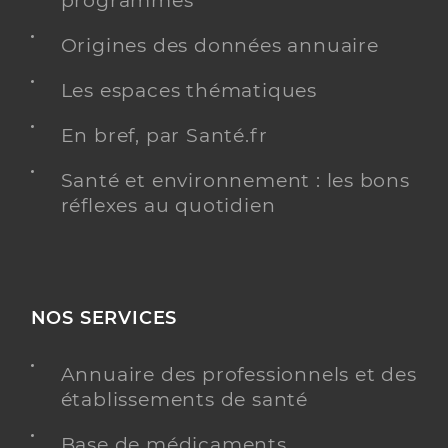
programmés
Origines des données annuaire
Dr Amsallem Serge
Professionel de santé
Chirurgien-dentiste
Les espaces thématiques
En bref, par Santé.fr
Chirurgie dentaire
Spécialités
Adresse
43 Avenue de la République, 17150 Mirambeau
Santé et environnement : les bons
Téléphone
réflexes au quotidien
0546707884
Type de convention
Conventionné
Y ALLER
NOS SERVICES
Annuaire des professionnels et des
établissements de santé
Base de médicaments