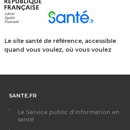
Type de convention
Conventionné
Y ALLER
Le site santé de référence, accessible
quand vous voulez, où vous voulez
Dr Beaulieu Philippe
Professionel de santé
Chirurgien-dentiste
Chirurgie dentaire
Spécialités
Adresse
17bis Rue de la Violette, 58400 La Charité-sur-
Loire
SANTE.FR
Distance
19 km
Téléphone
0386701247
Le Service public d'information en
Type de convention
Conventionné
santé