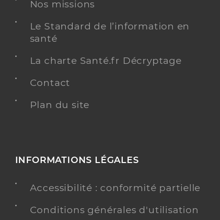
Nos missions
Y ALLER
Le Standard de l’information en
santé
Dr Sylvan Armelle
La charte Santé.fr Décryptage
Professionel de santé
Chirurgien-dentiste
Contact
Chirurgie dentaire
Spécialités
Plan du site
Adresse
5 Rue du Val de Loire, 58400 La Charité-sur-
Loire
Distance
19 km
Téléphone
0386700281
INFORMATIONS LÉGALES
Type de convention
Conventionné
Accessibilité : conformité partielle
Y ALLER
Conditions générales d'utilisation