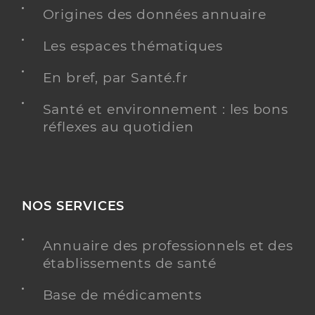
Dr Fregeai Francois
Professionel de santé
Origines des données annuaire
Chirurgien-dentiste
Les espaces thématiques
Chirurgie dentaire
Spécialités
En bref, par Santé.fr
Adresse
8 Rue Franc Nohain, 58200 Cosne-Cours-sur-
Loire
Santé et environnement : les bons
Distance
20 km
réflexes au quotidien
Type de convention
Conventionné
Y ALLER
NOS SERVICES
Annuaire des professionnels et des
Dr Simon Antoine
Professionel de santé
établissements de santé
Chirurgien-dentiste
Base de médicaments
Chirurgie dentaire