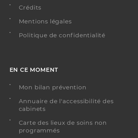
Crédits
Dr Barriol Jean Francois
Mentions légales
Professionel de santé
Chirurgien-dentiste
Politique de confidentialité
Chirurgie dentaire
Spécialités
Adresse
5 Rue du Val de Loire, 58400 La Charité-sur-
Loire
Distance
EN CE MOMENT
19 km
Téléphone
0386700281
Mon bilan prévention
Type de convention
Conventionné
Annuaire de l'accessibilité des
cabinets
Y ALLER
Carte des lieux de soins non
programmés