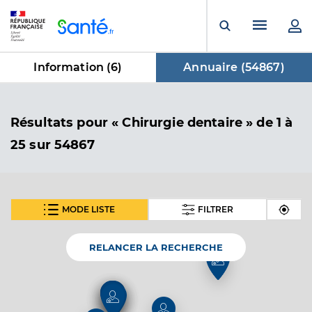
Panneau de gestion des cookies
Menu pr
Ouvrir la rech
Information (
6
)
Annuaire (
54867
)
dans Annuaire
Résultats
pour « Chirurgie dentaire »
de 1 à
25 sur 54867
MODE LISTE
FILTRER
SUIVANT
Dr Fregeai Francois
Professionel de santé
Chirurgien-dentiste
RELANCER LA RECHERCHE
Chirurgie dentaire
Spécialités
2
Adresse
21 Grande Rue, 58220 Donzy