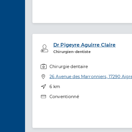
Dr Pigeyre Aguirre Claire
Professionel de santé
Chirurgien-dentiste
Chirurgie dentaire
Spécialités
Adresse
26 Avenue des Marronniers, 17290 Aigre
Distance
6 km
Type de convention
Conventionné