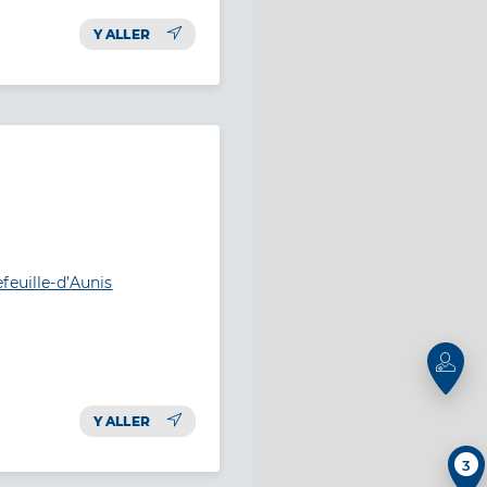
Y ALLER
feuille-d’Aunis
Y ALLER
3