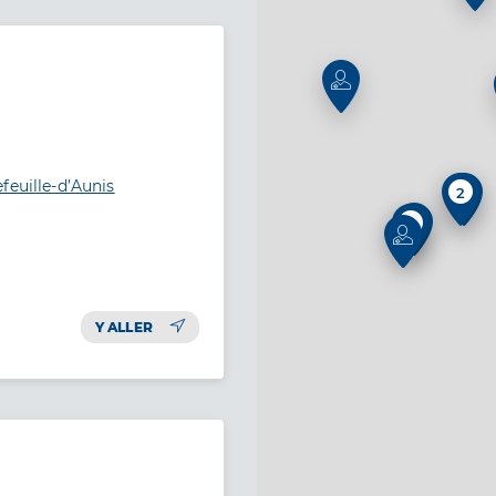
feuille-d’Aunis
2
6
Y ALLER