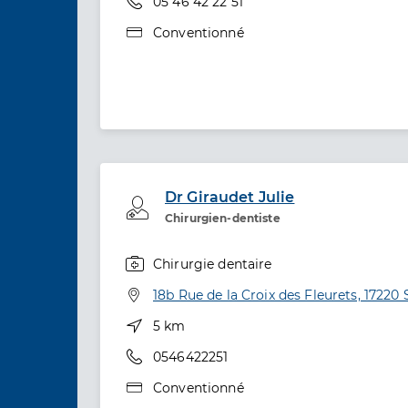
Téléphone
05 46 42 22 51
Type de convention
Conventionné
Dr Giraudet Julie
Professionel de santé
Chirurgien-dentiste
Chirurgie dentaire
Spécialités
Adresse
18b Rue de la Croix des Fleurets, 17220 
Distance
5 km
Téléphone
0546422251
Type de convention
Conventionné