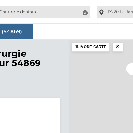
Supprimer
 (
54869
)
MODE CARTE
aire
rurgie
sur 54869