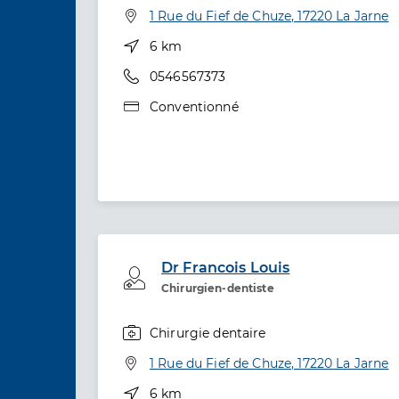
Adresse
1 Rue du Fief de Chuze, 17220 La Jarne
Distance
6 km
Téléphone
0546567373
Type de convention
Conventionné
Dr Francois Louis
Professionel de santé
Chirurgien-dentiste
Chirurgie dentaire
Spécialités
Adresse
1 Rue du Fief de Chuze, 17220 La Jarne
Distance
6 km