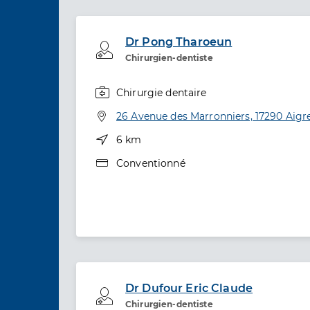
Dr Pong Tharoeun
Professionel de santé
Chirurgien-dentiste
Chirurgie dentaire
Spécialités
Adresse
26 Avenue des Marronniers, 17290 Aigre
Distance
6 km
Type de convention
Conventionné
Dr Dufour Eric Claude
Professionel de santé
Chirurgien-dentiste