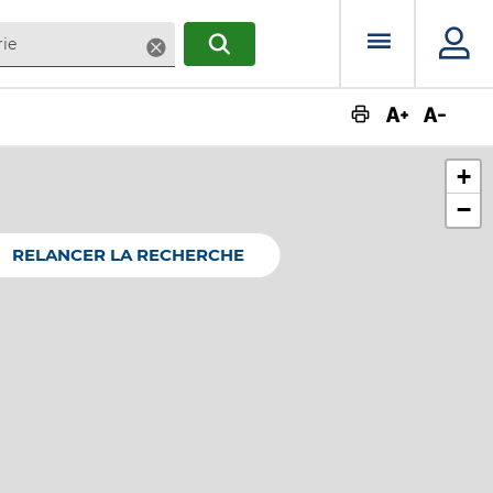
Menu prin
Supprimer
RECHERCHER
Augmente
Dimin
+
−
RELANCER LA RECHERCHE