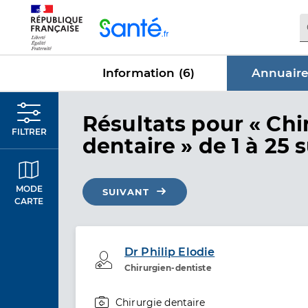
Panneau de gestion des cookies
Information (
6
)
Annuaire
dans Annu
Résultats
pour « Chi
FILTRER
dentaire »
de 1 à 25 
MODE
SUIVANT
CARTE
Dr Philip Elodie
Professionel de santé
Chirurgien-dentiste
Chirurgie dentaire