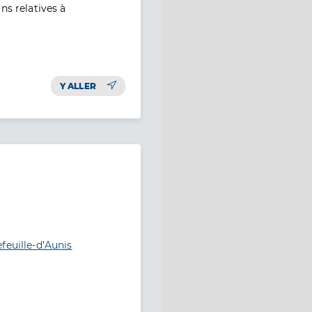
ns relatives à
Y ALLER
feuille-d’Aunis