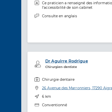
informations relatives à l’accessibilité
Ce praticien a renseigné des informatio
l’accessibilité de son cabinet
informations relatives aux langues
Consulte en
anglais
Dr Aguirre Rodrigue
Professionel de santé
Chirurgien-dentiste
Chirurgie dentaire
Spécialités
Adresse
26 Avenue des Marronniers, 17290 Aigre
Distance
6 km
Type de convention
Conventionné