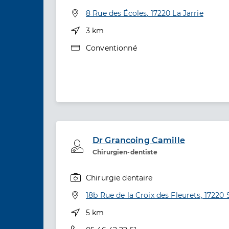
Spécialités
Adresse
8 Rue des Écoles, 17220 La Jarrie
Distance
3 km
Type de convention
Conventionné
Dr Grancoing Camille
Professionel de santé
Chirurgien-dentiste
Chirurgie dentaire
Spécialités
Adresse
18b Rue de la Croix des Fleurets, 17220 
Distance
5 km