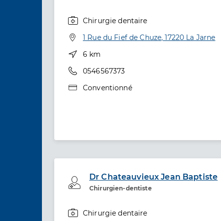
Chirurgie dentaire
Spécialités
Adresse
1 Rue du Fief de Chuze, 17220 La Jarne
Distance
6 km
Téléphone
0546567373
Type de convention
Conventionné
Dr Chateauvieux Jean Baptiste
Professionel de santé
Chirurgien-dentiste
Chirurgie dentaire
Spécialités