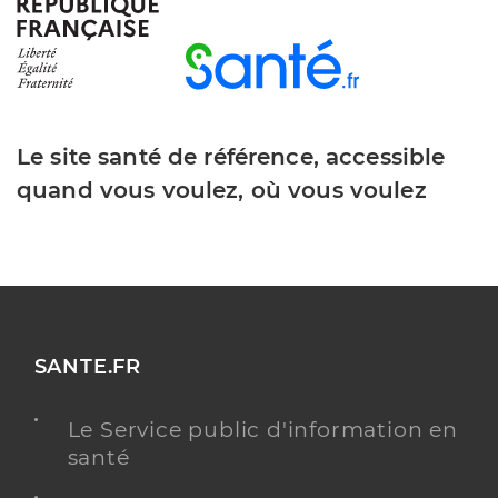
Dr Chopineaux Sarah
Professionel de santé
Chirurgien-dentiste
Le site santé de référence, accessible
Chirurgie dentaire
quand vous voulez, où vous voulez
Spécialités
Adresse
30 Place de la République, 17290 Aigrefeuille-
d’Aunis
Téléphone
05 46 35 50 41
Type de convention
Conventionné
SANTE.FR
Y ALLER
Le Service public d'information en
santé