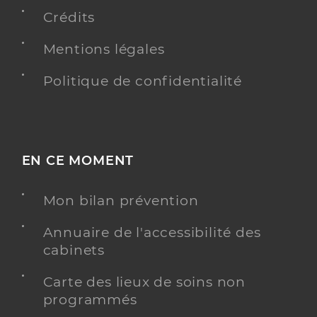
Professionel de santé
Crédits
Chirurgien-dentiste
Mentions légales
Chirurgie dentaire
Spécialités
Adresse
26 Avenue des Marronniers, 17290 Aigrefeuille-
Politique de confidentialité
d’Aunis
Type de convention
Conventionné
Y ALLER
EN CE MOMENT
Mon bilan prévention
Dr Melin Fanny
Professionel de santé
Annuaire de l'accessibilité des
Chirurgien-dentiste
cabinets
Carte des lieux de soins non
Chirurgie dentaire
Spécialités
programmés
Adresse
3 Rue de Valencay, 17180 Périgny