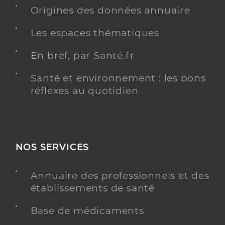
Type de convention
Conventionné
Origines des données annuaire
Les espaces thématiques
Y ALLER
En bref, par Santé.fr
Santé et environnement : les bons
réflexes au quotidien
Dr Nardi Vincent
Professionel de santé
Chirurgien-dentiste
Chirurgie dentaire
Spécialités
Adresse
30 Place de la République, 17290 Aigrefeuille-
NOS SERVICES
d’Aunis
Téléphone
0546355041
Annuaire des professionnels et des
établissements de santé
Type de convention
Conventionné
Base de médicaments
Y ALLER