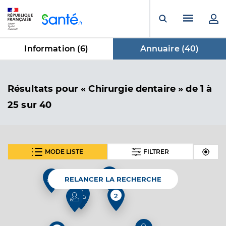
Panneau de gestion des cookies
Menu pr
Ouvrir la rech
Information (
6
)
Annuaire (
40
)
dans Annuaire
Résultats
pour « Chirurgie dentaire »
de 1 à
25 sur 40
MODE LISTE
FILTRER
SUIVANT
Dr Pong Tharoeun
Professionel de santé
Chirurgien-dentiste
3
RELANCER LA RECHERCHE
2
Chirurgie dentaire
Spécialités
Adresse
26 Avenue des Marronniers, 17290 Aigrefeuille-