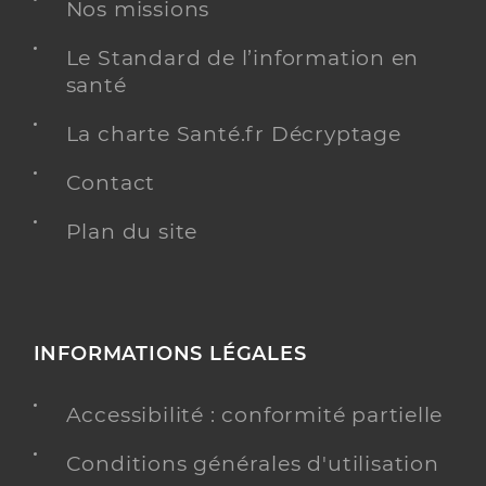
Nos missions
Chirurgie dentaire
Le Standard de l’information en
Spécialités
Adresse
santé
7 Avenue de Strasbourg, 17340 Châtelaillon-
Plage
La charte Santé.fr Décryptage
Téléphone
0546562300
Type de convention
Conventionné
Contact
Plan du site
Y ALLER
INFORMATIONS LÉGALES
Dr Chopineaux Sarah
Professionel de santé
Chirurgien-dentiste
Accessibilité : conformité partielle
Chirurgie dentaire
Spécialités
Conditions générales d'utilisation
Adresse
30 Place de la République, 17290 Aigrefeuille-