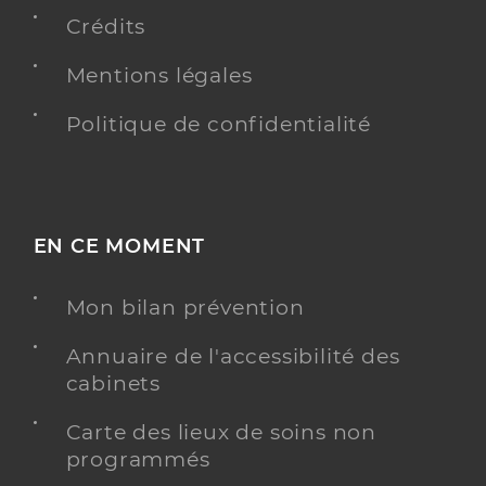
d’Aunis
Crédits
Téléphone
05 46 35 50 41
Mentions légales
Type de convention
Conventionné
Politique de confidentialité
Y ALLER
EN CE MOMENT
Dr Cherubin Julie
Professionel de santé
Chirurgien-dentiste
Mon bilan prévention
Chirurgie dentaire
Annuaire de l'accessibilité des
Spécialités
Adresse
5ter Rue de Berry, 17220 Sainte-Soulle
cabinets
Type de convention
Conventionné
Carte des lieux de soins non
informations relatives à l’accessibilité
Ce praticien a renseigné des informations relatives
programmés
à l’accessibilité de son cabinet