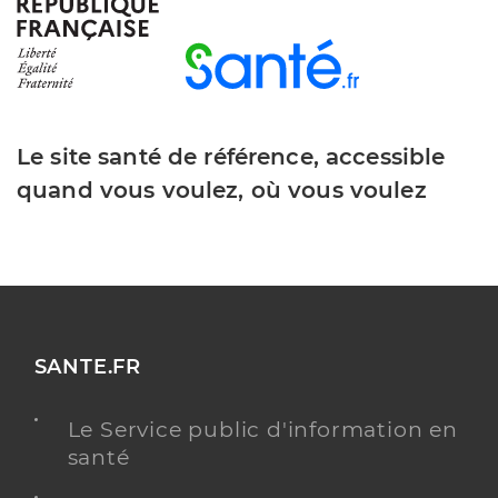
Dr Chateauvieux Jean Baptiste
Professionel de santé
Chirurgien-dentiste
Le site santé de référence, accessible
Chirurgie dentaire
Spécialités
quand vous voulez, où vous voulez
Adresse
1 Rue du Fief de Chuze, 17220 La Jarne
Téléphone
0546567373
Type de convention
Conventionné
Y ALLER
SANTE.FR
Le Service public d'information en
santé
Dr Vicq Anne Sophie
Professionel de santé
Chirurgien-dentiste