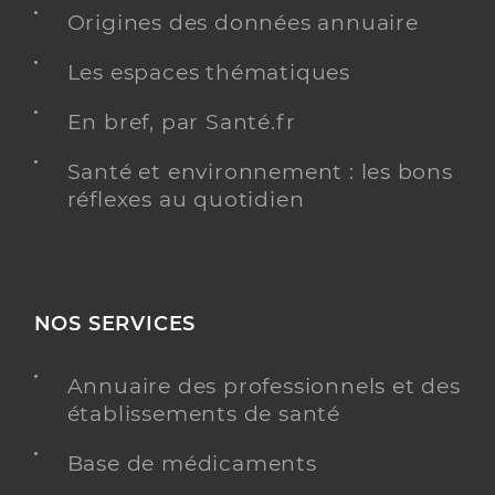
informations relatives aux langues
Consulte en
anglais
Origines des données annuaire
Les espaces thématiques
Y ALLER
En bref, par Santé.fr
Santé et environnement : les bons
réflexes au quotidien
Dr Houcke Clotilde
Professionel de santé
Chirurgien-dentiste
Chirurgie dentaire
Spécialités
Adresse
29 Rue des Terriers, 17220 Saint-Vivien
NOS SERVICES
Téléphone
05 4607 68 14
Annuaire des professionnels et des
Type de convention
Conventionné
établissements de santé
Base de médicaments
Y ALLER