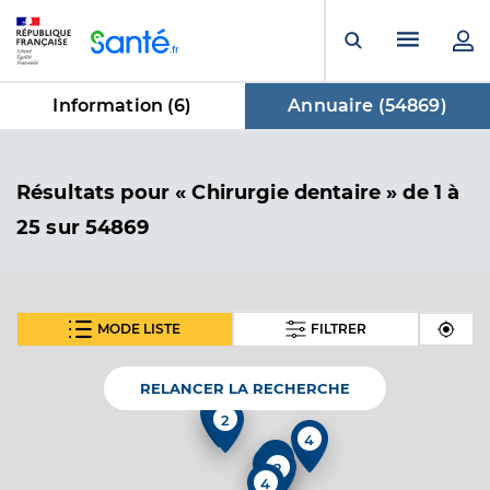
Panneau de gestion des cookies
Menu pr
Ouvrir la rech
Information (
6
)
Annuaire (
54869
)
dans Annuaire
Résultats
pour « Chirurgie dentaire »
de 1 à
25 sur 54869
MODE LISTE
FILTRER
SUIVANT
Dr Pridie Constanta
Professionel de santé
Chirurgien-dentiste
RELANCER LA RECHERCHE
2
Chirurgie dentaire
4
Spécialités
2
Adresse
38 Avenue de Leuze, 86200 Loudun
4