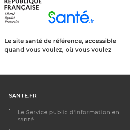
Y ALLER
Dr Mignon Paul
Professionel de santé
Chirurgien-dentiste
Le site santé de référence, accessible
quand vous voulez, où vous voulez
Chirurgie dentaire
Spécialités
Adresse
19 Boulevard Guy Chauvet, 86200 Loudun
Distance
8 km
Téléphone
0549227772
Type de convention
Conventionné
SANTE.FR
Y ALLER
Le Service public d'information en
santé