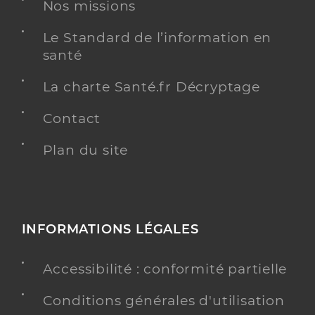
Nos missions
Dr Benazet Olivier
Professionel de santé
Le Standard de l’information en
Chirurgien-dentiste
santé
Chirurgie dentaire
La charte Santé.fr Décryptage
Spécialités
Adresse
19 Boulevard Guy Chauvet, 86200 Loudun
Contact
Distance
8 km
Type de convention
Plan du site
Conventionné
Y ALLER
INFORMATIONS LÉGALES
Dr Lecomte Benazet Sandrine
Professionel de santé
Accessibilité : conformité partielle
Chirurgien-dentiste
Conditions générales d'utilisation