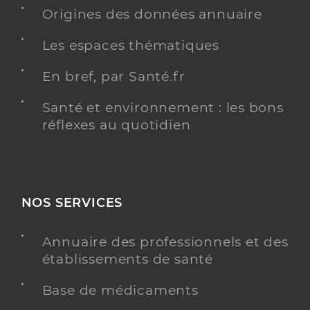
Origines des données annuaire
Type de convention
Conventionné
Les espaces thématiques
Y ALLER
En bref, par Santé.fr
Santé et environnement : les bons
réflexes au quotidien
Dr Ennaert Elodie
Professionel de santé
Chirurgien-dentiste
Chirurgie dentaire
Spécialités
NOS SERVICES
Adresse
18 Avenue Saint Lazare, 37500 Chinon
Distance
13 km
Annuaire des professionnels et des
Téléphone
0247983381
établissements de santé
Type de convention
Conventionné
Base de médicaments