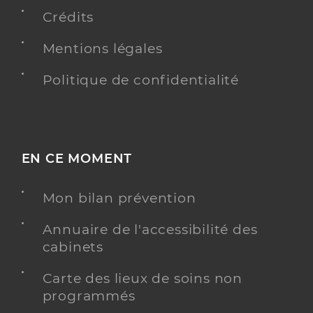
Chirurgie dentaire
Spécialités
Crédits
Adresse
19 Boulevard Guy Chauvet, 86200 Loudun
Mentions légales
Distance
8 km
Type de convention
Conventionné
Politique de confidentialité
Y ALLER
EN CE MOMENT
Dr Quemard Valentin
Professionel de santé
Mon bilan prévention
Chirurgien-dentiste
Annuaire de l'accessibilité des
Chirurgie dentaire
cabinets
Spécialités
Adresse
18 Avenue Saint Lazare, 37500 Chinon
Carte des lieux de soins non
Distance
13 km
programmés
Téléphone
0247930881