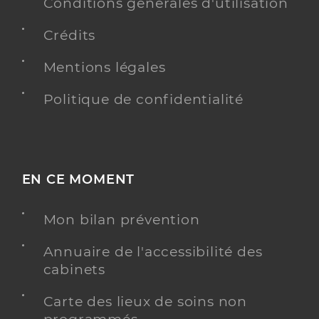
Conditions générales d'utilisation
Y ALLER
Crédits
Mentions légales
Dr Lopes Michelle
Professionel de santé
Politique de confidentialité
Chirurgien-dentiste
Chirurgie dentaire
Spécialités
Adresse
Rue des Sports, 17230 Andilly
EN CE MOMENT
Téléphone
0546677070
Mon bilan prévention
Type de convention
Conventionné
Annuaire de l'accessibilité des
Y ALLER
cabinets
Carte des lieux de soins non