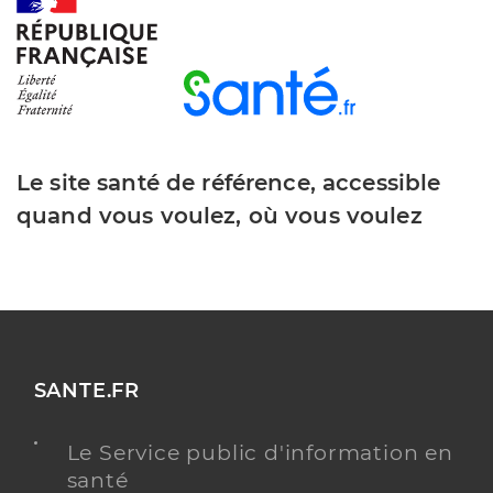
Dr Cordier Paul
Professionel de santé
Chirurgien-dentiste
Chirurgie dentaire
Spécialités
Adresse
Rue du Chateau, 17230 Charron
Le site santé de référence, accessible
Type de convention
Conventionné
quand vous voulez, où vous voulez
Y ALLER
Dr Lebrun Maud
Professionel de santé
SANTE.FR
Chirurgien-dentiste
Le Service public d'information en
Chirurgie dentaire
santé
Spécialités