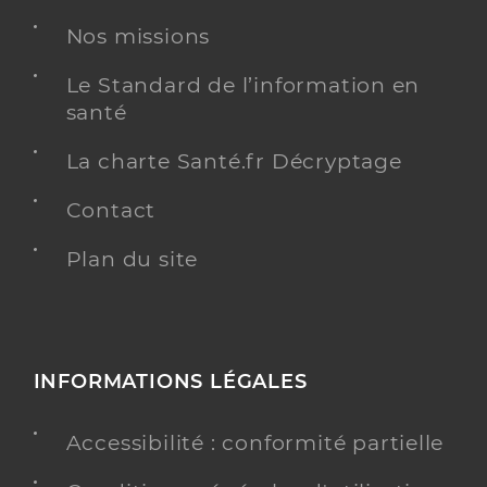
Adresse
1 Rue des Ecoles, 17137 Marsilly
Nos missions
Téléphone
0546012356
Type de convention
Conventionné
Le Standard de l’information en
santé
Y ALLER
La charte Santé.fr Décryptage
Contact
Plan du site
Dr Lejeune Louise
Professionel de santé
Chirurgien-dentiste
Chirurgie dentaire
Spécialités
Adresse
23bis Avenue de la République, 17137 Esnandes
INFORMATIONS LÉGALES
Téléphone
0546415703
Accessibilité : conformité partielle
Type de convention
Conventionné