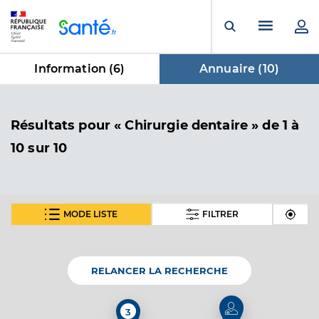
Panneau de gestion des cookies
Menu pr
Ouvrir la rech
Information (
6
)
Annuaire (
10
)
dans Annuaire
Résultats
pour « Chirurgie dentaire »
de 1 à
10 sur 10
MODE LISTE
FILTRER
Dr Andreau Julie
Professionel de santé
Chirurgien-dentiste
RELANCER LA RECHERCHE
Chirurgie dentaire
Spécialités
Adresse
Rue des Sports, 17230 Andilly
3