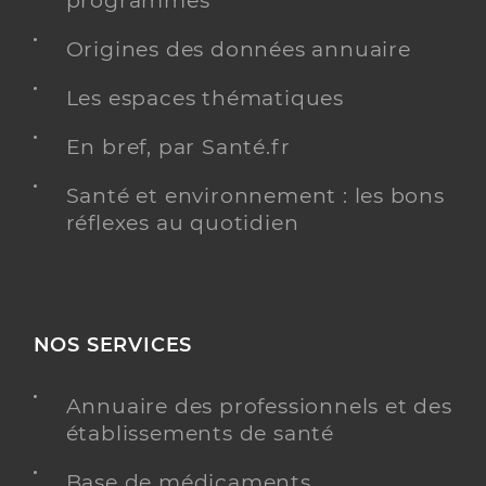
programmés
Dr Vazquez Faria Eva
Professionel de santé
Origines des données annuaire
Chirurgien-dentiste
Les espaces thématiques
Chirurgie dentaire
Spécialités
Adresse
23bis Avenue de la République, 17137 Esnandes
En bref, par Santé.fr
Téléphone
0546415703
Santé et environnement : les bons
Type de convention
Conventionné
réflexes au quotidien
Y ALLER
NOS SERVICES
Dr Teixeira Clemence
Professionel de santé
Annuaire des professionnels et des
Chirurgien-dentiste
établissements de santé
Chirurgie dentaire
Base de médicaments