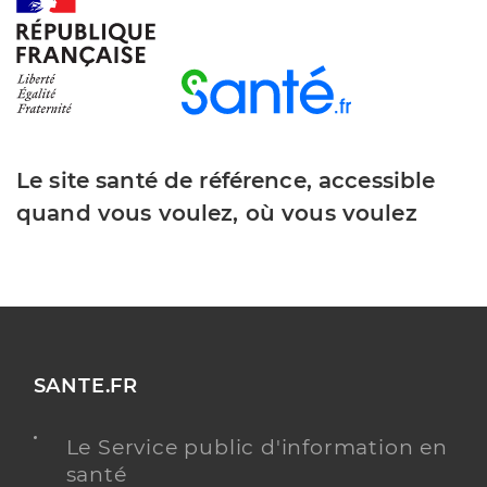
Y ALLER
Dr Combes Pierre
Professionel de santé
Chirurgien-dentiste
Le site santé de référence, accessible
quand vous voulez, où vous voulez
Chirurgie dentaire
Spécialités
Adresse
10 Rue du 8 Mai 1945, 17240 Saint-Fort-sur-
Gironde
Type de convention
Conventionné
Y ALLER
SANTE.FR
Le Service public d'information en
santé