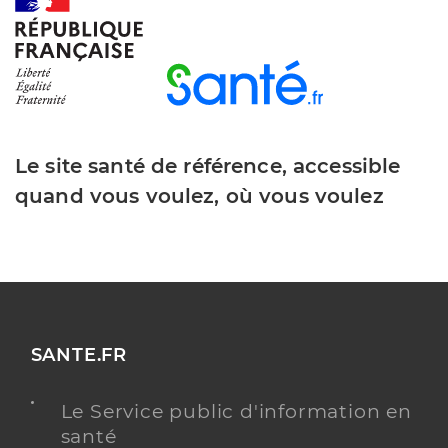
Y ALLER
Dr Combes Pierre
Professionel de santé
Chirurgien-dentiste
Le site santé de référence, accessible
quand vous voulez, où vous voulez
Chirurgie dentaire
Spécialités
Adresse
10 Rue du 8 Mai 1945, 17240 Saint-Fort-sur-
Gironde
Type de convention
Conventionné
Y ALLER
SANTE.FR
Le Service public d'information en
santé