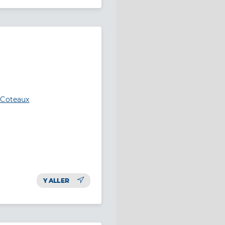
-Coteaux
Y ALLER