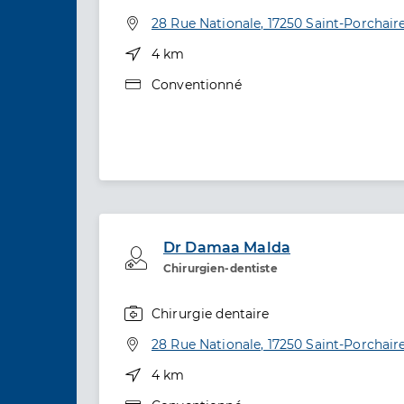
Spécialités
Adresse
28 Rue Nationale, 17250 Saint-Porchair
Distance
4 km
Type de convention
Conventionné
Dr Damaa Malda
Professionel de santé
Chirurgien-dentiste
Chirurgie dentaire
Spécialités
Adresse
28 Rue Nationale, 17250 Saint-Porchair
Distance
4 km