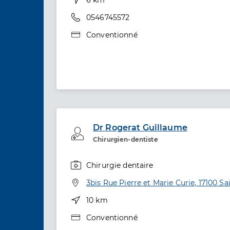
Téléphone
0546745572
Type de convention
Conventionné
Dr Rogerat Guillaume
Professionel de santé
Chirurgien-dentiste
Chirurgie dentaire
Spécialités
Adresse
3bis Rue Pierre et Marie Curie, 17100 Sa
Distance
10 km
Type de convention
Conventionné