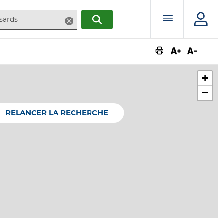
Menu prin
Supprimer
RECHERCHER
Augmente
Dimin
+
−
RELANCER LA RECHERCHE