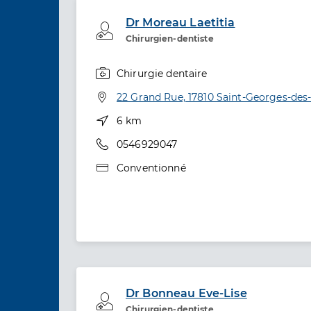
Dr Moreau Laetitia
Professionel de santé
Chirurgien-dentiste
Chirurgie dentaire
Spécialités
Adresse
22 Grand Rue, 17810 Saint-Georges-des
Distance
6 km
Téléphone
0546929047
Type de convention
Conventionné
Dr Bonneau Eve-Lise
Professionel de santé
Chirurgien-dentiste