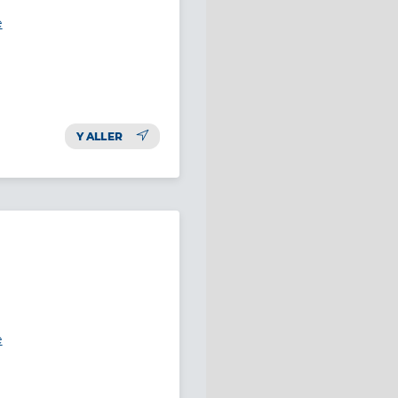
e
Y ALLER
e