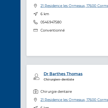
Spécialités
Adresse
21 Residence les Ormeaux, 17600 Corm
Distance
6 km
Téléphone
0546947580
Type de convention
Conventionné
Dr Barthes Thomas
Professionel de santé
Chirurgien-dentiste
Chirurgie dentaire
Spécialités
Adresse
21 Residence les Ormeaux, 17600 Corm
Distance
6 km