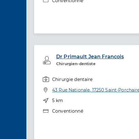
Type de convention
Conventionné
Dr Primault Jean Francois
Professionel de santé
Chirurgien-dentiste
Chirurgie dentaire
Spécialités
Adresse
43 Rue Nationale, 17250 Saint-Porchair
Distance
5 km
Type de convention
Conventionné