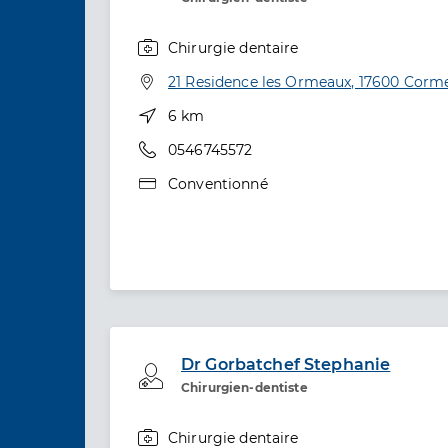
Chirurgie dentaire
Spécialités
Adresse
21 Residence les Ormeaux, 17600 Corm
Distance
6 km
Téléphone
0546745572
Type de convention
Conventionné
Dr Gorbatchef Stephanie
Professionel de santé
Chirurgien-dentiste
Chirurgie dentaire