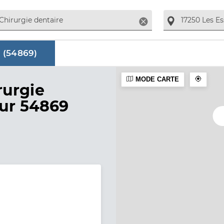
Supprimer
 (
54869
)
MODE CARTE
aire
rurgie
sur 54869