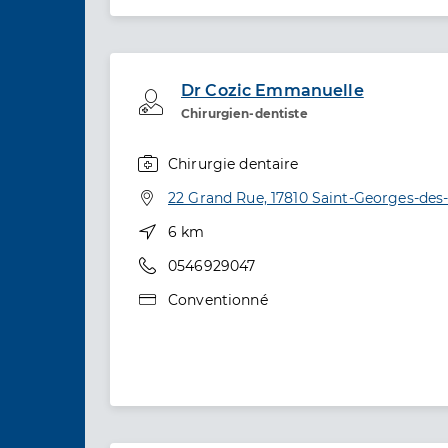
Dr Cozic Emmanuelle
Professionel de santé
Chirurgien-dentiste
Chirurgie dentaire
Spécialités
Adresse
22 Grand Rue, 17810 Saint-Georges-des
Distance
6 km
Téléphone
0546929047
Type de convention
Conventionné