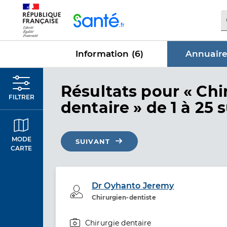
Panneau de gestion des cookies
Information (
6
)
Annuaire
dans Annu
Résultats
pour « Chi
FILTRER
dentaire »
de 1 à 25 
MODE
SUIVANT
CARTE
Dr Oyhanto Jeremy
Professionel de santé
Chirurgien-dentiste
Chirurgie dentaire