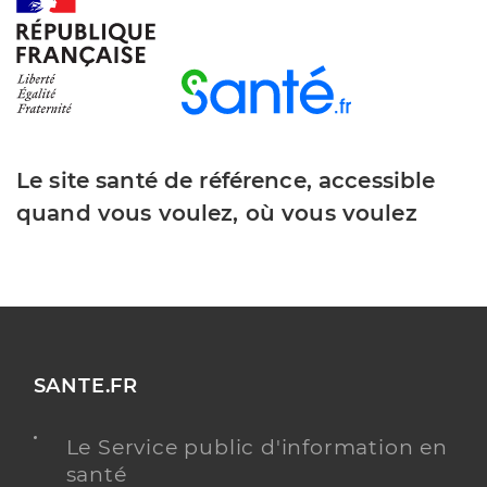
Dr Bonneau Eve-Lise
Professionel de santé
Chirurgien-dentiste
Chirurgie dentaire
Le site santé de référence, accessible
Spécialités
Adresse
21 Residence les Ormeaux, 17600 Corme-Royal
quand vous voulez, où vous voulez
Téléphone
0546745572
Type de convention
Conventionné
Y ALLER
SANTE.FR
Le Service public d'information en
Dr Gorbatchef Stephanie
Professionel de santé
santé
Chirurgien-dentiste