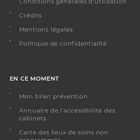
0546970163
Conditions générales d'utilisation
Type de convention
Conventionné
Crédits
Mentions légales
Y ALLER
Politique de confidentialité
Dr Damaa Malda
Professionel de santé
Chirurgien-dentiste
EN CE MOMENT
Chirurgie dentaire
Spécialités
Adresse
Mon bilan prévention
28 Rue Nationale, 17250 Saint-Porchaire
Type de convention
Conventionné
Annuaire de l'accessibilité des
cabinets
Y ALLER
Carte des lieux de soins non