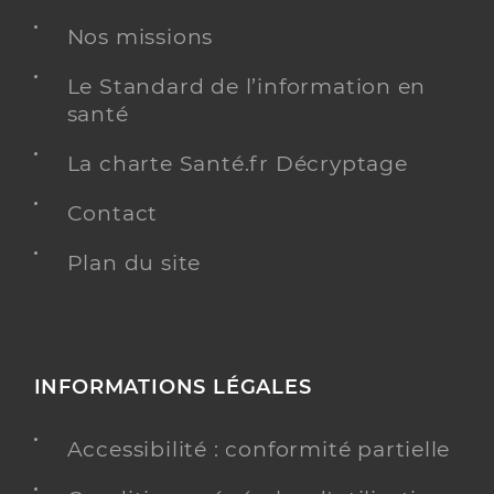
Nos missions
Chirurgie dentaire
Spécialités
Adresse
21 Residence les Ormeaux, 17600 Corme-Royal
Le Standard de l’information en
santé
Téléphone
0546947580
Type de convention
Conventionné
La charte Santé.fr Décryptage
Contact
Y ALLER
Plan du site
Dr Garonnaire Bertrand
Professionel de santé
Chirurgien-dentiste
INFORMATIONS LÉGALES
Chirurgie dentaire
Spécialités
Accessibilité : conformité partielle
Adresse
3 Rue du Bouhet, 17250 Pont-l’Abbé-d’Arnoult
Téléphone