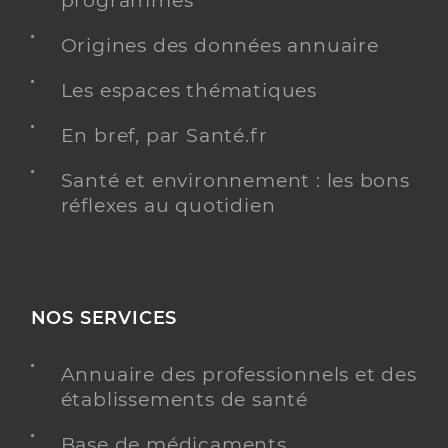
programmés
Origines des données annuaire
Dr Oyhanto Jeremy
Professionel de santé
Chirurgien-dentiste
Les espaces thématiques
Chirurgie dentaire
En bref, par Santé.fr
Spécialités
Adresse
28 Rue Nationale, 17250 Saint-Porchaire
Santé et environnement : les bons
Type de convention
Conventionné
réflexes au quotidien
Y ALLER
NOS SERVICES
Dr Barthes Thomas
Professionel de santé
Annuaire des professionnels et des
Chirurgien-dentiste
établissements de santé
Chirurgie dentaire
Base de médicaments