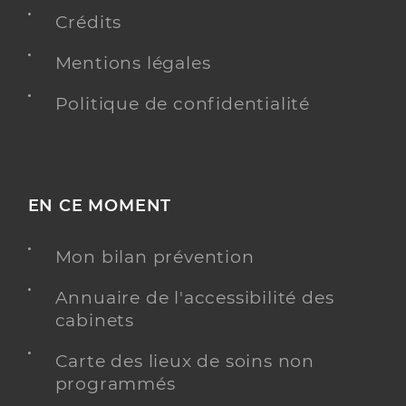
Crédits
Dr Cosqueric Xavier
Professionel de santé
Chirurgien-dentiste
Mentions légales
Chirurgie dentaire
Politique de confidentialité
Spécialités
Adresse
31 Rue du Gros Chêne, 17620 Échillais
Distance
8 km
Téléphone
0546830131
EN CE MOMENT
Type de convention
Conventionné
Mon bilan prévention
Y ALLER
Annuaire de l'accessibilité des
cabinets
Carte des lieux de soins non
Dr Primault Jean Francois
Professionel de santé
programmés
Chirurgien-dentiste