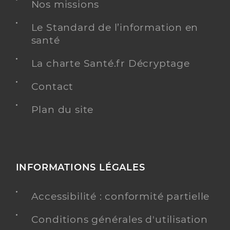
Nos missions
Le Standard de l’information en
santé
Dr Boizumault Jerome
Professionel de santé
La charte Santé.fr Décryptage
Chirurgien-dentiste
Contact
Chirurgie dentaire
Spécialités
Adresse
Plan du site
3c Avenue de Villeneuve, 17620 Saint-Agnant
Distance
8 km
Téléphone
0546820560
Type de convention
Conventionné
INFORMATIONS LÉGALES
Y ALLER
Accessibilité : conformité partielle
Conditions générales d'utilisation