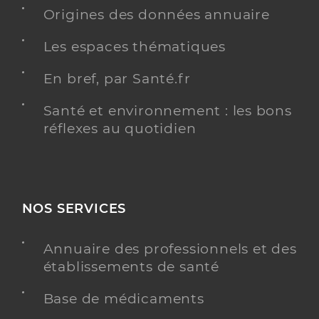
Origines des données annuaire
Chirurgie dentaire
Spécialités
Adresse
Les espaces thématiques
43 Rue Nationale, 17250 Saint-Porchaire
Distance
9 km
En bref, par Santé.fr
Type de convention
Conventionné
Santé et environnement : les bons
réflexes au quotidien
Y ALLER
NOS SERVICES
Dr Oyhanto Jeremy
Professionel de santé
Chirurgien-dentiste
Annuaire des professionnels et des
Chirurgie dentaire
établissements de santé
Spécialités
Adresse
28 Rue Nationale, 17250 Saint-Porchaire
Base de médicaments
Distance
10 km