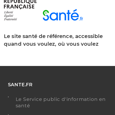
Type de convention
Conventionné
Y ALLER
Le site santé de référence, accessible
quand vous voulez, où vous voulez
Dr Brindamour Laure
Professionel de santé
Chirurgien-dentiste
Chirurgie dentaire
Spécialités
Adresse
3c Avenue de Villeneuve, 17620 Saint-Agnant
Distance
8 km
SANTE.FR
Téléphone
0546830896
Le Service public d'information en
Type de convention
Conventionné
santé
Y ALLER