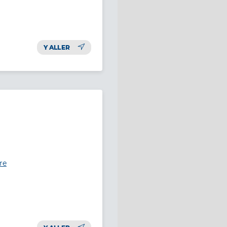
Y ALLER
re