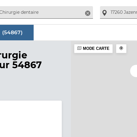
Supprimer
 (
54867
)
MODE CARTE
aire
rurgie
sur 54867