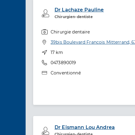
Dr Lachaze Pauline
Professionel de santé
Chirurgien-dentiste
Chirurgie dentaire
Spécialités
Adresse
39bis Boulevard Francois Mitterrand, 6
Distance
17 km
Téléphone
0473890019
Type de convention
Conventionné
Dr Eismann Lou Andrea
Professionel de santé
Chirurgien-dentiste