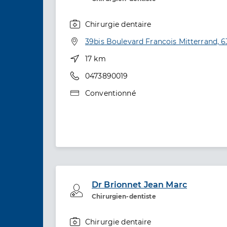
Chirurgie dentaire
Spécialités
Adresse
39bis Boulevard Francois Mitterrand, 6
Distance
17 km
Téléphone
0473890019
Type de convention
Conventionné
Dr Brionnet Jean Marc
Professionel de santé
Chirurgien-dentiste
Chirurgie dentaire