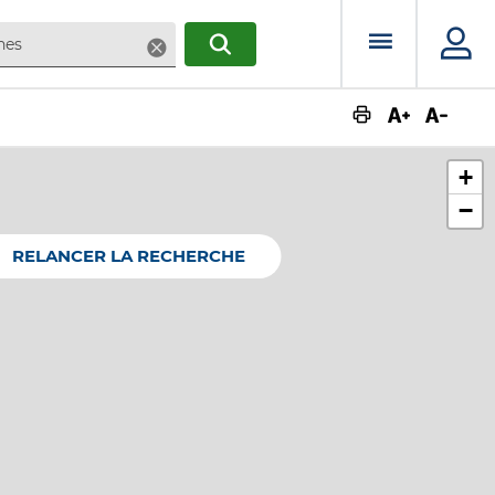
Menu prin
Supprimer
RECHERCHER
Augmente
Dimin
+
−
RELANCER LA RECHERCHE