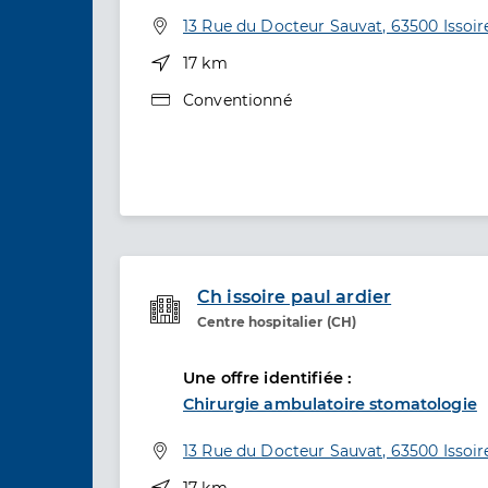
Spécialités
Adresse
13 Rue du Docteur Sauvat, 63500 Issoir
Distance
17 km
Type de convention
Conventionné
Ch issoire paul ardier
Centre hospitalier (CH)
Etablissement de soins
Une offre identifiée :
Chirurgie ambulatoire stomatologie
Adresse
13 Rue du Docteur Sauvat, 63500 Issoir
Distance
17 km