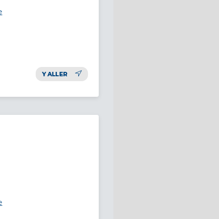
e
Y ALLER
e