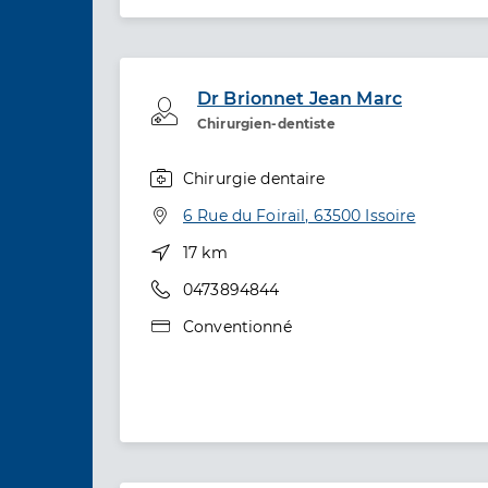
Dr Brionnet Jean Marc
Professionel de santé
Chirurgien-dentiste
Chirurgie dentaire
Spécialités
Adresse
6 Rue du Foirail, 63500 Issoire
Distance
17 km
Téléphone
0473894844
Type de convention
Conventionné