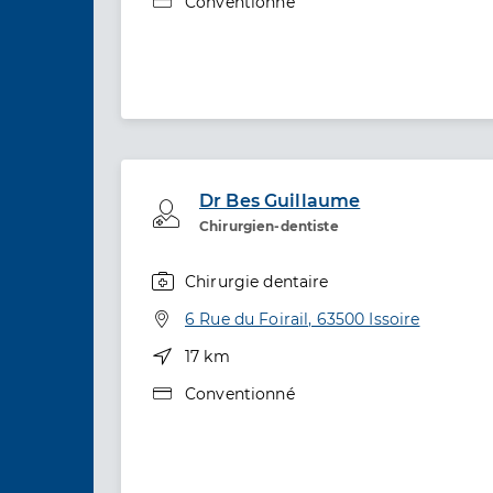
Type de convention
Conventionné
Dr Bes Guillaume
Professionel de santé
Chirurgien-dentiste
Chirurgie dentaire
Spécialités
Adresse
6 Rue du Foirail, 63500 Issoire
Distance
17 km
Type de convention
Conventionné