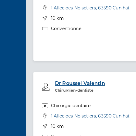
Spécialités
Adresse
1 Allee des Noisetiers, 63590 Cunlhat
Distance
10 km
Type de convention
Conventionné
Dr Roussel Valentin
Professionel de santé
Chirurgien-dentiste
Chirurgie dentaire
Spécialités
Adresse
1 Allee des Noisetiers, 63590 Cunlhat
Distance
10 km