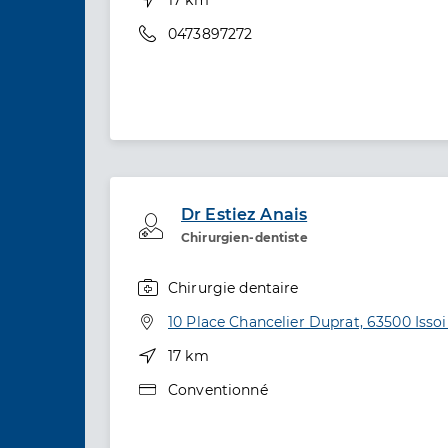
Téléphone
0473897272
Dr Estiez Anais
Professionel de santé
Chirurgien-dentiste
Chirurgie dentaire
Spécialités
Adresse
10 Place Chancelier Duprat, 63500 Issoi
Distance
17 km
Type de convention
Conventionné