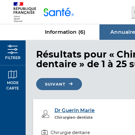
Panneau de gestion des cookies
Information (
6
)
Annuaire
dans Annu
Résultats
pour « Chi
FILTRER
dentaire »
de 1 à 25 
MODE
SUIVANT
CARTE
Dr Guerin Marie
Professionel de santé
Chirurgien-dentiste
Chirurgie dentaire