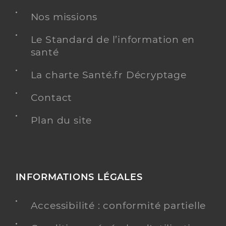
Dr Sere Couteigt Benedicte
Professionel de santé
Chirurgien-dentiste
Nos missions
Chirurgie dentaire
Le Standard de l’information en
Spécialités
santé
Adresse
1 Rue Vigne de la Petite, 17270 Cercoux
Téléphone
0546041495
La charte Santé.fr Décryptage
Type de convention
Conventionné
Contact
Plan du site
Y ALLER
INFORMATIONS LÉGALES
Accessibilité : conformité partielle