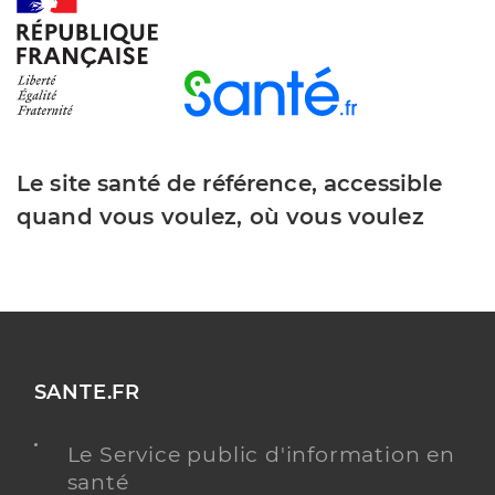
Y ALLER
Dr Rimlinger Alexandre
Professionel de santé
Chirurgien-dentiste
Le site santé de référence, accessible
Chirurgie dentaire
quand vous voulez, où vous voulez
Spécialités
Adresse
10 Place de la Mairie, 17270 Montguyon
Téléphone
0546041832
Type de convention
Conventionné
Y ALLER
SANTE.FR
Le Service public d'information en
santé