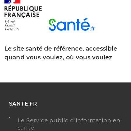
Dr Mercier Laversanne Patricia
Professionel de santé
Chirurgien-dentiste
Le site santé de référence, accessible
Chirurgie dentaire
Spécialités
quand vous voulez, où vous voulez
Adresse
34 Rue du Moulin, 17400 Poursay-Garnaud
Type de convention
Conventionné
Y ALLER
SANTE.FR
Dr Champsaur Normand Christelle
Professionel de santé
Le Service public d'information en
Chirurgien-dentiste
santé