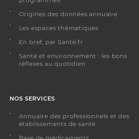
programmés
Origines des données annuaire
Dr Monnet Marie Laure
Professionel de santé
Chirurgien-dentiste
Les espaces thématiques
Chirurgie dentaire
En bref, par Santé.fr
Spécialités
Adresse
23 Avenue de Port Mahon, 17400 Saint-Jean-
Santé et environnement : les bons
d’Angély
réflexes au quotidien
Téléphone
0546262019
Type de convention
Conventionné
Y ALLER
NOS SERVICES
Annuaire des professionnels et des
établissements de santé
Dr Roger Leonard Charlotte
Professionel de santé
Chirurgien-dentiste
Base de médicaments