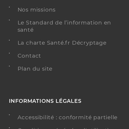
Chirurgie dentaire
Nos missions
Spécialités
Adresse
Square des Lussaut, 17400 Saint-Jean-d’Angély
Le Standard de l’information en
Type de convention
Conventionné
santé
La charte Santé.fr Décryptage
Y ALLER
Contact
Plan du site
Dr Langlade Jean Francois
Professionel de santé
Chirurgien-dentiste
Chirurgie dentaire
Spécialités
INFORMATIONS LÉGALES
Adresse
23 Avenue de Port Mahon, 17400 Saint-Jean-
d’Angély
Accessibilité : conformité partielle
Téléphone
0546262024