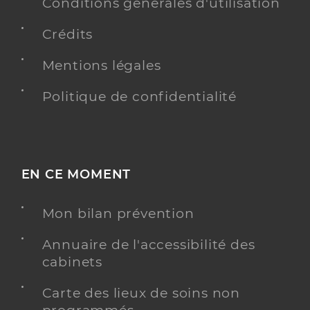
Conditions générales d'utilisation
Type de convention
Conventionné
Crédits
Y ALLER
Mentions légales
Politique de confidentialité
Dr Champsaur Pierre
Professionel de santé
Chirurgien-dentiste
Chirurgie dentaire
EN CE MOMENT
Spécialités
Adresse
Square des Lussaut, 17400 Saint-Jean-d’Angély
Mon bilan prévention
Téléphone
0546322515
Type de convention
Conventionné
Annuaire de l'accessibilité des
cabinets
Y ALLER
Carte des lieux de soins non