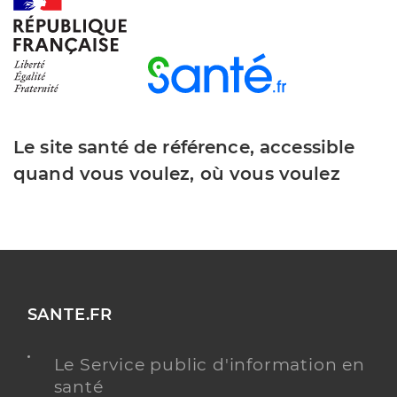
Dr Champsaur Pierre
Professionel de santé
Chirurgien-dentiste
Chirurgie dentaire
Le site santé de référence, accessible
Spécialités
Adresse
Square des Lussaut, 17400 Saint-Jean-d’Angély
quand vous voulez, où vous voulez
Téléphone
0546322515
Type de convention
Conventionné
Y ALLER
SANTE.FR
Le Service public d'information en
Dr Duranteau Florie
Professionel de santé
santé
Chirurgien-dentiste