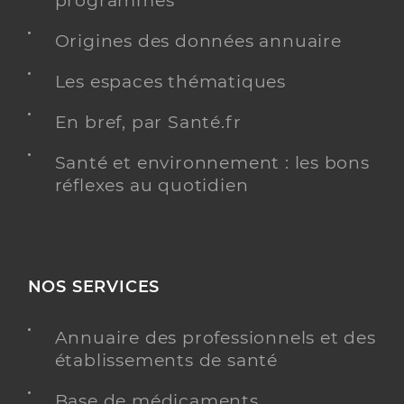
programmés
Origines des données annuaire
Les espaces thématiques
Dr Monnet Marie Laure
Professionel de santé
Chirurgien-dentiste
En bref, par Santé.fr
Chirurgie dentaire
Santé et environnement : les bons
Spécialités
Adresse
23 Avenue de Port Mahon, 17400 Saint-Jean-
réflexes au quotidien
d’Angély
Téléphone
0546262019
Type de convention
Conventionné
NOS SERVICES
Y ALLER
Annuaire des professionnels et des
établissements de santé
Base de médicaments