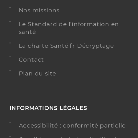
Nos missions
Chirurgie dentaire
Spécialités
Adresse
9 Boulevard Joseph Lair, 17400 Saint-Jean-
Le Standard de l’information en
d’Angély
santé
Type de convention
Conventionné
La charte Santé.fr Décryptage
Y ALLER
Contact
Plan du site
Dr Leonard Antoine
Professionel de santé
Chirurgien-dentiste
INFORMATIONS LÉGALES
Chirurgie dentaire
Spécialités
Adresse
5 Avenue Pasteur, 17400 Saint-Jean-d’Angély
Accessibilité : conformité partielle
Téléphone
0546269466