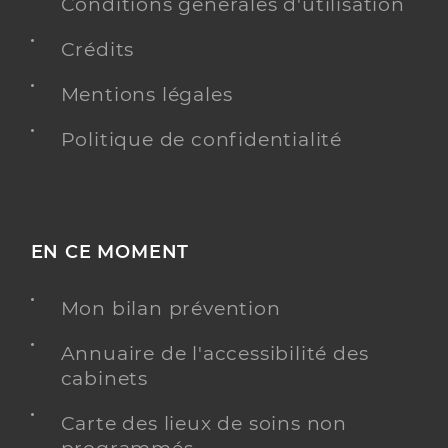
Conditions générales d'utilisation
Type de convention
Conventionné
Crédits
Y ALLER
Mentions légales
Politique de confidentialité
Dr Langlade Jean Francois
Professionel de santé
Chirurgien-dentiste
EN CE MOMENT
Chirurgie dentaire
Spécialités
Adresse
23 Avenue de Port Mahon, 17400 Saint-Jean-
Mon bilan prévention
d’Angély
Téléphone
0546262024
Annuaire de l'accessibilité des
cabinets
Type de convention
Conventionné
Carte des lieux de soins non
Y ALLER